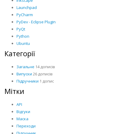
Inkscape
Launchpad
PyCharm
PyDev - Eclipse Plugin
PyQt
Python
Ubuntu
Категорії
Загальне
14 дописів
Випуски
26 дописів
Підручники
1 допис
Мітки
API
Відгуки
Маска
Переходи
Підручник