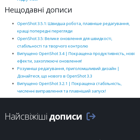
Нещодавні дописи
OpenShot 3.5.1: Швидша робота, плавніше редагування,
кращі попередні перегляди
OpenShot 3.5: Велике оновлення для швидкості,
стабільності та творчого контролю
Випущено OpenShot 3.4 | Покращена продуктивність, нові
ефекти, захоплюючі оновлення!
Розумніші редагування, приголомшливий дизайн |
Дізнайтеся, що нового в OpenShot 3.3
Випущено OpenShot 3.2.1 | Покращена стабільність,
численні виправлення та плавніший запуск!
Найсвіжіші
дописи