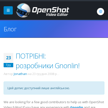
Блог
ПОТРІБНІ:
23
розробники Gnonlin!
Гру
Автор
Jonathan
на
23 грудня 2008 р.
.
Цей допис доступний лише англійською.
We are looking for a few good contributors to help us with OpenShot
Video Editor! If you have any experience with
Gnonlin
and are