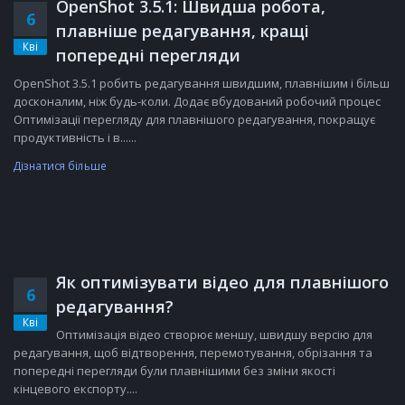
OpenShot 3.5.1: Швидша робота,
6
плавніше редагування, кращі
Кві
попередні перегляди
OpenShot 3.5.1 робить редагування швидшим, плавнішим і більш
досконалим, ніж будь-коли. Додає вбудований робочий процес
Оптимізації перегляду для плавнішого редагування, покращує
продуктивність і в......
Дізнатися більше
Як оптимізувати відео для плавнішого
6
редагування?
Кві
Оптимізація відео створює меншу, швидшу версію для
редагування, щоб відтворення, перемотування, обрізання та
попередні перегляди були плавнішими без зміни якості
кінцевого експорту....