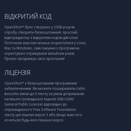
ВІДКРИТИЙ КОД
OpenShot™ було створено у 2008 році як
спробу створити безкоштовний, простий,
відеоредактор з відкритим кодом для Linux.
Поточною версією можна скористатися у Linux,
Mac та Windows, самі пакунки з програмою
користувачі отримували мільйони разів.
Проект продовжує своє зростання!
ЛІЦЕНЗІЯ
OpenShot™ є безкоштовним програмним
забезпеченням. Ви можете поширювати і/або
вносити зміни до її тексту за умов дотримання
загальної громадської ліцензії GNU (GNU
General Public License) відповідно до
оприлюдненого Free Software Foundation
тексту цієї ліцензії версії 3 або (якщо вам того
хочеться) будь-якої пізнішої версії.