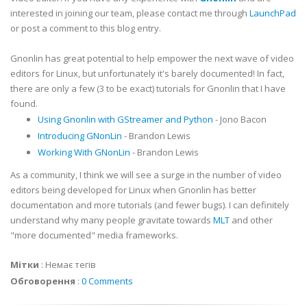
interested in joining our team, please contact me through
LaunchPad
or post a comment to this blog entry.
Gnonlin has great potential to help empower the next wave of video
editors for Linux, but unfortunately it's barely documented! In fact,
there are only a few (3 to be exact) tutorials for Gnonlin that I have
found.
Using Gnonlin with GStreamer and Python
- Jono Bacon
Introducing GNonLin
- Brandon Lewis
Working With GNonLin
- Brandon Lewis
As a community, I think we will see a surge in the number of video
editors being developed for Linux when Gnonlin has better
documentation and more tutorials (and fewer bugs). I can definitely
understand why many people gravitate towards
MLT
and other
"more documented" media frameworks.
Мітки
:
Немає тегів
Обговорення
:
0 Comments