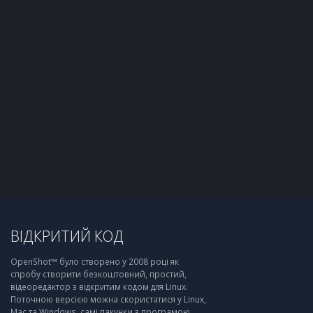
ВІДКРИТИЙ КОД
OpenShot™ було створено у 2008 році як
спробу створити безкоштовний, простий,
відеоредактор з відкритим кодом для Linux.
Поточною версією можна скористатися у Linux,
Mac та Windows, самі пакунки з програмою