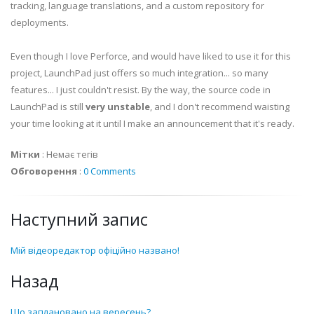
tracking, language translations, and a custom repository for
deployments.
Even though I love Perforce, and would have liked to use it for this
project, LaunchPad just offers so much integration... so many
features... I just couldn't resist. By the way, the source code in
LaunchPad is still
very unstable
, and I don't recommend waisting
your time looking at it until I make an announcement that it's ready.
Мітки
:
Немає тегів
Обговорення
:
0 Comments
Наступний запис
Мій відеоредактор офіційно названо!
Назад
Що заплановано на вересень?