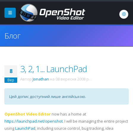
Блог
3, 2, 1... LaunchPad
8
Автор
Jonathan
на
08 вересня 2008 р.
.
Вер
Цей допис доступний лише англійською.
OpenShot Video Editor
now has a home at
https://launchpad.net/openshot
. I will be managing the entire project
using
LaunchPad
, including source control, bug tracking, idea