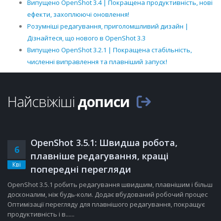
Випущено OpenShot 3.4 | Покращена продуктивність, нові
ефекти, захоплюючі оновлення!
Розумніші редагування, приголомшливий дизайн |
Дізнайтеся, що нового в OpenShot 3.3
Випущено OpenShot 3.2.1 | Покращена стабільність,
численні виправлення та плавніший запуск!
Найсвіжіші
дописи
OpenShot 3.5.1: Швидша робота,
6
плавніше редагування, кращі
Кві
попередні перегляди
OpenShot 3.5.1 робить редагування швидшим, плавнішим і більш
досконалим, ніж будь-коли. Додає вбудований робочий процес
Оптимізації перегляду для плавнішого редагування, покращує
продуктивність і в......