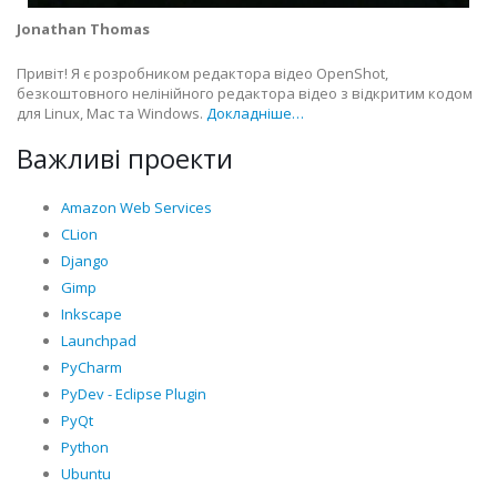
Jonathan Thomas
Привіт! Я є розробником редактора відео OpenShot,
безкоштовного нелінійного редактора відео з відкритим кодом
для Linux, Mac та Windows.
Докладніше…
Важливі проекти
Amazon Web Services
CLion
Django
Gimp
Inkscape
Launchpad
PyCharm
PyDev - Eclipse Plugin
PyQt
Python
Ubuntu