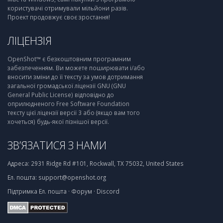
користувачі отримували мільйони разів.
Проект продовжує своє зростання!
ЛІЦЕНЗІЯ
OpenShot™ є безкоштовним програмним
забезпеченням. Ви можете поширювати і/або
вносити зміни до її тексту за умов дотримання
загальної громадської ліцензії GNU (GNU
General Public License) відповідно до
оприлюдненого Free Software Foundation
тексту цієї ліцензії версії 3 або (якщо вам того
хочеться) будь-якої пізнішої версії.
ЗВ’ЯЗАТИСЯ З НАМИ
Адреса:
2931 Ridge Rd #101, Rockwall, TX 75032, United States
Ел. пошта:
support@openshot.org
Підтримка
Ел. пошта
·
Форум
·
Discord