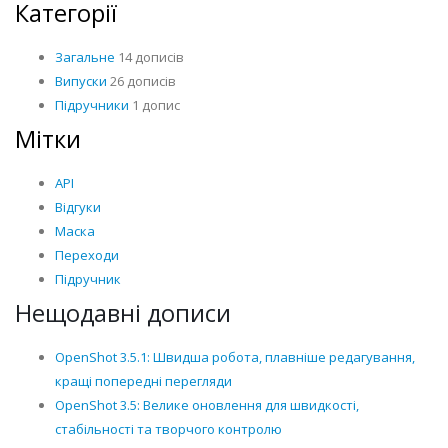
Категорії
Загальне
14 дописів
Випуски
26 дописів
Підручники
1 допис
Мітки
API
Відгуки
Маска
Переходи
Підручник
Нещодавні дописи
OpenShot 3.5.1: Швидша робота, плавніше редагування,
кращі попередні перегляди
OpenShot 3.5: Велике оновлення для швидкості,
стабільності та творчого контролю