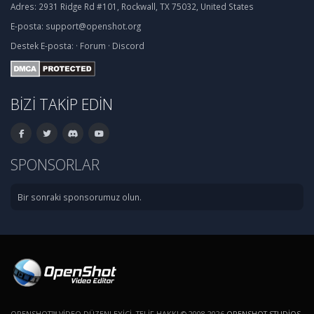
Adres:
2931 Ridge Rd #101, Rockwall, TX 75032, United States
E-posta:
support@openshot.org
Destek
E-posta:
·
Forum
·
Discord
BIZI TAKIP EDIN
SPONSORLAR
Bir sonraki sponsorumuz olun.
OPENSHOT™ VIDEO DÜZENLEYICI. TELIF HAKKI © 2008-2026
OPENSHOT STUDIOS,