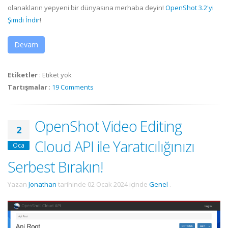
olanakların yepyeni bir dünyasına merhaba deyin!
OpenShot 3.2'yi
Şimdi İndir
!
Devam
Etiketler
:
Etiket yok
Tartışmalar
:
19 Comments
OpenShot Video Editing
2
Cloud API ile Yaratıcılığınızı
Oca
Serbest Bırakın!
Yazan
Jonathan
tarihinde
02 Ocak 2024
içinde
Genel
.