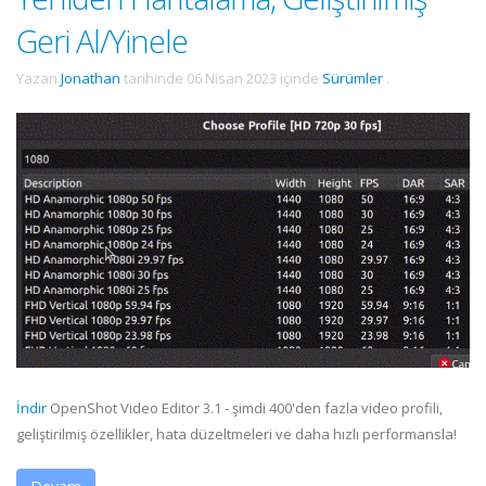
Geri Al/Yinele
Yazan
Jonathan
tarihinde
06 Nisan 2023
içinde
Sürümler
.
İndir
OpenShot Video Editor 3.1 - şimdi 400'den fazla video profili,
geliştirilmiş özellikler, hata düzeltmeleri ve daha hızlı performansla!