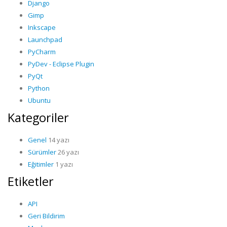
Django
Gimp
Inkscape
Launchpad
PyCharm
PyDev - Eclipse Plugin
PyQt
Python
Ubuntu
Kategoriler
Genel
14 yazı
Sürümler
26 yazı
Eğitimler
1 yazı
Etiketler
API
Geri Bildirim