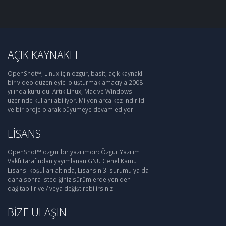
AÇIK KAYNAKLI
OpenShot™; Linux için özgür, basit, açık kaynaklı
bir video düzenleyici oluşturmak amacıyla 2008
yılında kuruldu. Artık Linux, Mac ve Windows
üzerinde kullanılabiliyor. Milyonlarca kez indirildi
ve bir proje olarak büyümeye devam ediyor!
LISANS
OpenShot™ özgür bir yazılımdır: Özgür Yazılım
Vakfı tarafından yayımlanan GNU Genel Kamu
Lisansı koşulları altında, Lisansın 3. sürümü ya da
daha sonra istediğiniz sürümlerde yeniden
dağıtabilir ve / veya değiştirebilirsiniz.
BIZE ULAŞIN