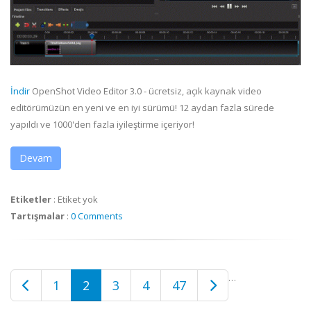
İndir
OpenShot Video Editor 3.0 - ücretsiz, açık kaynak video
editörümüzün en yeni ve en iyi sürümü! 12 aydan fazla sürede
yapıldı ve 1000'den fazla iyileştirme içeriyor!
Devam
Etiketler
:
Etiket yok
Tartışmalar
:
0 Comments
…
1
2
3
4
47