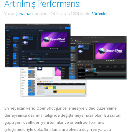
Artırılmış Performans!
Yazan
Jonathan
tarihinde
24 Haziran 2024
içinde
Sürümler
.
En heyecan verici OpenShot güncellemesiyle video düzenleme
deneyiminizi devrim niteliğinde değiştirmeye hazır olun! Bu sürüm
güçlü yeni özellikler, yeni temalar ve önemli performans
iyileştirmeleriyle dolu. Sınırlamalara elveda deyin ve yaratıcı