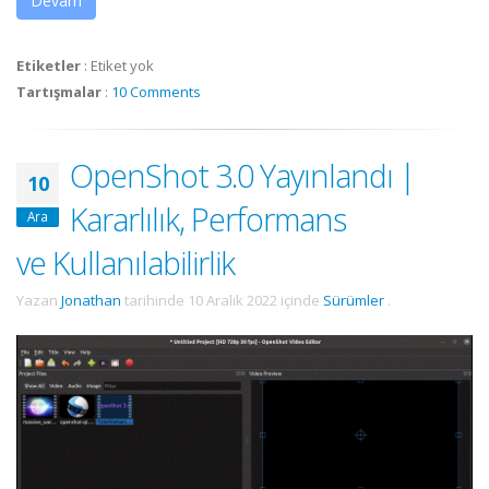
Devam
Etiketler
:
Etiket yok
Tartışmalar
:
10 Comments
OpenShot 3.0 Yayınlandı |
10
Kararlılık, Performans
Ara
ve Kullanılabilirlik
Yazan
Jonathan
tarihinde
10 Aralık 2022
içinde
Sürümler
.