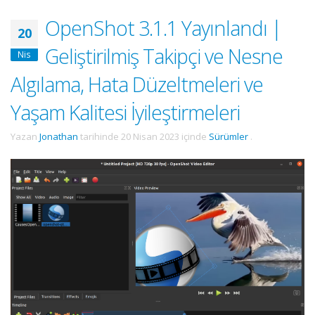
OpenShot 3.1.1 Yayınlandı |
20
Geliştirilmiş Takipçi ve Nesne
Nis
Algılama, Hata Düzeltmeleri ve
Yaşam Kalitesi İyileştirmeleri
Yazan
Jonathan
tarihinde
20 Nisan 2023
içinde
Sürümler
.