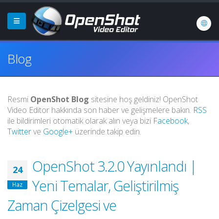
Blog
Resmi
OpenShot Blog
sitesine hoş geldiniz! OpenShot
Video Editor hakkında son haber ve gelişmelere bakın.
RSS
ile bildirimleri otomatik olarak alın veya bizi
Facebook
,
Twitter
ve
Google+
üzerinde takip edin.
OpenShot 3.2.0 Yayınlandı |
24
Yeni Temalar, Geliştirilmiş
Haz
Zaman Çizelgesi ve