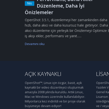
Nis
Düzenleme, Daha İyi
Önizlemeler
OpenShot 3.5.1, düzenlemeyi her zamankinden daha
hızlı, daha akıcı ve daha kusursuz hale getiriyor. Daha
akıcı düzenleme için yerleşik bir Önizlemeyi Optimize 
iş akışı ekler, performans ve yanıt......
Devamını oku
AÇIK KAYNAKLI
LISA
OpenShot™; Linux için özgür, basit, açık
OpenShot
kaynaklı bir video düzenleyici oluşturmak
Yazılım 
amacıyla 2008 yılında kuruldu. Artık Linux,
Genel Kam
Mac ve Windows üzerinde kullanılabiliyor.
Lisansın
Milyonlarca kez indirildi ve bir proje olarak
istediğin
büyümeye devam ediyor!
ve / veya 