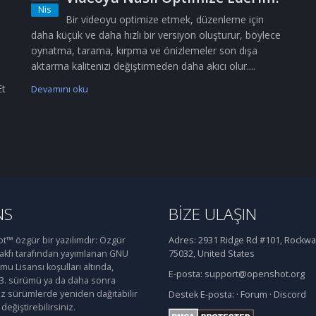
Nis
Bir videoyu optimize etmek, düzenleme için
daha küçük ve daha hızlı bir versiyon oluşturur, böylece
oynatma, tarama, kırpma ve önizlemeler son dışa
aktarma kalitenizi değiştirmeden daha akıcı olur....
Et
Devamını oku
NS
BIZE ULAŞIN
™ özgür bir yazılımdır: Özgür
Adres:
2931 Ridge Rd #101, Rockwal
Vakfı tarafından yayımlanan GNU
75032, United States
u Lisansı koşulları altında,
E-posta:
support@openshot.org
 3. sürümü ya da daha sonra
iz sürümlerde yeniden dağıtabilir
Destek
E-posta:
·
Forum
·
Discord
değiştirebilirsiniz.