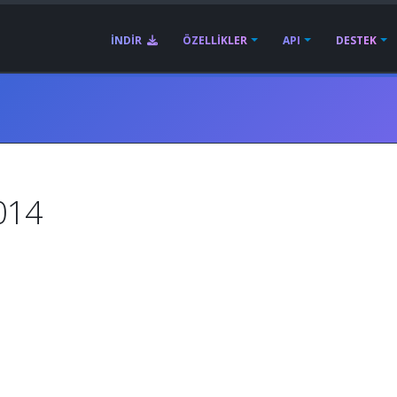
İNDIR
ÖZELLIKLER
API
DESTEK
014