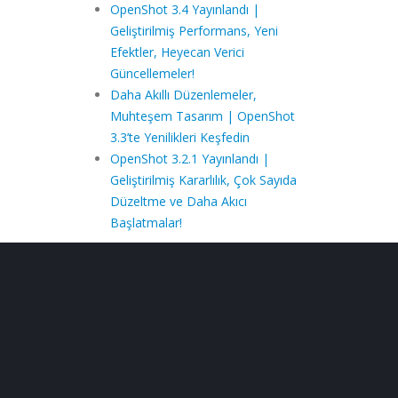
OpenShot 3.4 Yayınlandı |
Geliştirilmiş Performans, Yeni
Efektler, Heyecan Verici
Güncellemeler!
Daha Akıllı Düzenlemeler,
Muhteşem Tasarım | OpenShot
3.3’te Yenilikleri Keşfedin
OpenShot 3.2.1 Yayınlandı |
Geliştirilmiş Kararlılık, Çok Sayıda
Düzeltme ve Daha Akıcı
Başlatmalar!