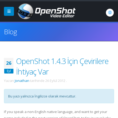
Blog
OpenShot 1.4.3 İçin Çevirilere
26
İhtiyaç Var
Eyl
Yazan
Jonathan
tarihinde
26 Eylül 2012
.
Bu yazı yalnızca İngilizce olarak mevcuttur.
If you speak a non-English native language, and want to get your