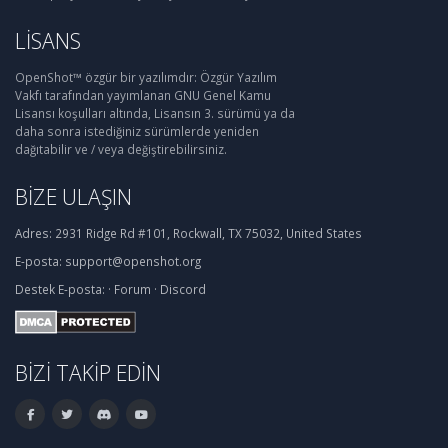
LISANS
OpenShot™ özgür bir yazılımdır: Özgür Yazılım
Vakfı tarafından yayımlanan GNU Genel Kamu
Lisansı koşulları altında, Lisansın 3. sürümü ya da
daha sonra istediğiniz sürümlerde yeniden
dağıtabilir ve / veya değiştirebilirsiniz.
BIZE ULAŞIN
Adres:
2931 Ridge Rd #101, Rockwall, TX 75032, United States
E-posta:
support@openshot.org
Destek
E-posta:
·
Forum
·
Discord
BIZI TAKIP EDIN