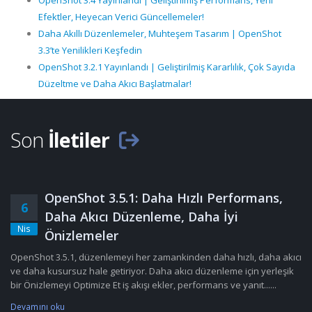
OpenShot 3.4 Yayınlandı | Geliştirilmiş Performans, Yeni
Efektler, Heyecan Verici Güncellemeler!
Daha Akıllı Düzenlemeler, Muhteşem Tasarım | OpenShot
3.3’te Yenilikleri Keşfedin
OpenShot 3.2.1 Yayınlandı | Geliştirilmiş Kararlılık, Çok Sayıda
Düzeltme ve Daha Akıcı Başlatmalar!
Son
İletiler
OpenShot 3.5.1: Daha Hızlı Performans,
6
Daha Akıcı Düzenleme, Daha İyi
Nis
Önizlemeler
OpenShot 3.5.1, düzenlemeyi her zamankinden daha hızlı, daha akıcı
ve daha kusursuz hale getiriyor. Daha akıcı düzenleme için yerleşik
bir Önizlemeyi Optimize Et iş akışı ekler, performans ve yanıt......
Devamını oku