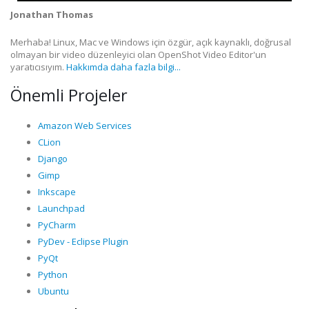
Jonathan Thomas
Merhaba! Linux, Mac ve Windows için özgür, açık kaynaklı, doğrusal
olmayan bir video düzenleyici olan OpenShot Video Editor'un
yaratıcısıyım.
Hakkımda daha fazla bilgi...
Önemli Projeler
Amazon Web Services
CLion
Django
Gimp
Inkscape
Launchpad
PyCharm
PyDev - Eclipse Plugin
PyQt
Python
Ubuntu