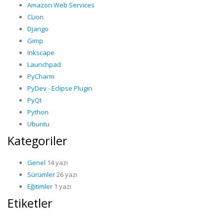
Amazon Web Services
CLion
Django
Gimp
Inkscape
Launchpad
PyCharm
PyDev - Eclipse Plugin
PyQt
Python
Ubuntu
Kategoriler
Genel
14 yazı
Sürümler
26 yazı
Eğitimler
1 yazı
Etiketler