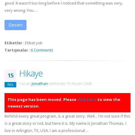
good. It wasn't too long before I noticed that something was very,
very wrong. You ...
Devam
Etiketler
:
Etiket yok
Tartışmalar
:
6 Comments
Hikaye
15
Yazan
Jonathan
tarihinde
15 Nisan 2008
.
Nis
This page has been moved. Please
click here
to view the
newest version.
Behind every great program, is a great story. Well... I'm not sure if this
is a great story or not, but here it is. My name is Jonathan Thomas. I
live in Arlington, TX, USA. I am a professional ...