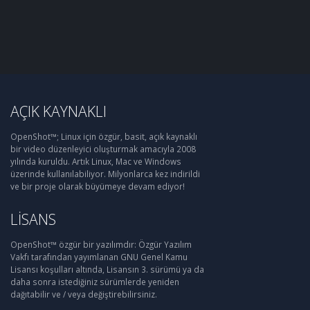
AÇIK KAYNAKLI
OpenShot™; Linux için özgür, basit, açık kaynaklı
bir video düzenleyici oluşturmak amacıyla 2008
yılında kuruldu. Artık Linux, Mac ve Windows
üzerinde kullanılabiliyor. Milyonlarca kez indirildi
ve bir proje olarak büyümeye devam ediyor!
LISANS
OpenShot™ özgür bir yazılımdır: Özgür Yazılım
Vakfı tarafından yayımlanan GNU Genel Kamu
Lisansı koşulları altında, Lisansın 3. sürümü ya da
daha sonra istediğiniz sürümlerde yeniden
dağıtabilir ve / veya değiştirebilirsiniz.