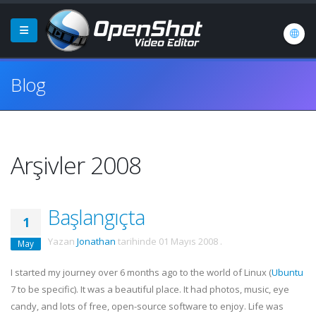
Blog
Arşivler 2008
Başlangıçta
1
Yazan
Jonathan
tarihinde
01 Mayıs 2008
.
May
I started my journey over 6 months ago to the world of Linux (
Ubuntu
7 to be specific). It was a beautiful place. It had photos, music, eye
candy, and lots of free, open-source software to enjoy. Life was