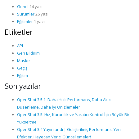
Genel
14 yazı
Sürümler
26 yazı
Eğitimler
1 yazı
Etiketler
API
Geri Bildirim
Maske
Geçiş
Eğitim
Son yazılar
OpenShot 3.5.1: Daha Hızlı Performans, Daha Akıcı
Düzenleme, Daha İyi Önizlemeler
OpenShot 3.5: Hız, Kararlılık ve Yaratıcı Kontrol İçin Büyük Bir
Yükseltme
OpenShot 3.4 Yayınlandı | Geliştirilmiş Performans, Yeni
Efektler, Heyecan Verici Güncellemeler!