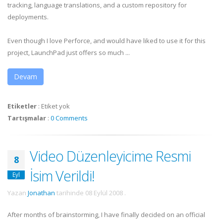
tracking, language translations, and a custom repository for
deployments.
Even though I love Perforce, and would have liked to use it for this
project, LaunchPad just offers so much ...
Devam
Etiketler
:
Etiket yok
Tartışmalar
:
0 Comments
Video Düzenleyicime Resmi
8
İsim Verildi!
Eyl
Yazan
Jonathan
tarihinde
08 Eylül 2008
.
After months of brainstorming, I have finally decided on an official