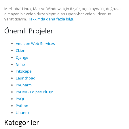
Merhaba! Linux, Mac ve Windows için özgür, açık kaynaklı, doğrusal
olmayan bir video düzenleyici olan OpenShot Video Editor'un
yaratıcısıyım.
Hakkımda daha fazla bilgi...
Önemli Projeler
Amazon Web Services
CLion
Django
Gimp
Inkscape
Launchpad
PyCharm
PyDev - Eclipse Plugin
PyQt
Python
Ubuntu
Kategoriler