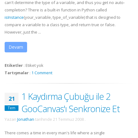
can't determine the type of a variable, and thus you get no auto-
completion? There is a built-in function in Python called
isInstance
(your_variable, type_of_variable) that is designed to
compare a variable to a class type, and return true or false.
However, just the ...
Devam
Etiketler
:
Etiket yok
Tartışmalar
:
1 Comment
1 Kaydırma Çubuğu ile 2
21
GooCanvas'ı Senkronize Et
Tem
Yazan
Jonathan
tarihinde
21 Temmuz 2008
.
There comes a time in every man's life where a single