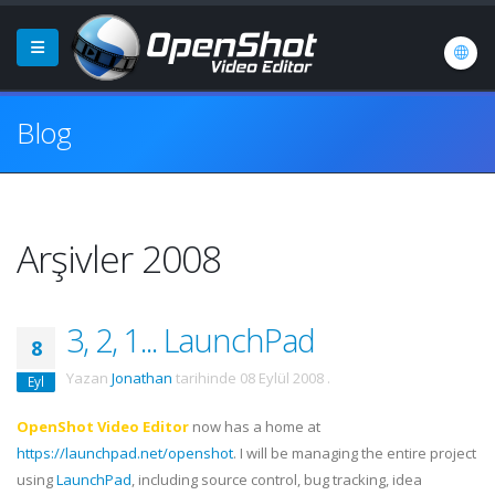
Blog
Arşivler 2008
3, 2, 1... LaunchPad
8
Yazan
Jonathan
tarihinde
08 Eylül 2008
.
Eyl
OpenShot Video Editor
now has a home at
https://launchpad.net/openshot
. I will be managing the entire project
using
LaunchPad
, including source control, bug tracking, idea