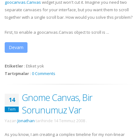
goocanvas
.Canvas
widget just won't cut it. Imagine you need two
separate canvases for your interface, but you want them to scroll
together with a single scroll bar. How would you solve this problem?
First, to enable a
goocanvas
.Canvas object to scroll is ...
Devam
Etiketler
:
Etiket yok
Tartışmalar
:
0 Comments
Gnome Canvas, Bir
14
Sorunumuz Var
Tem
Yazan
Jonathan
tarihinde
14 Temmuz 2008
.
As you know, I am creating a complex timeline for my non-linear