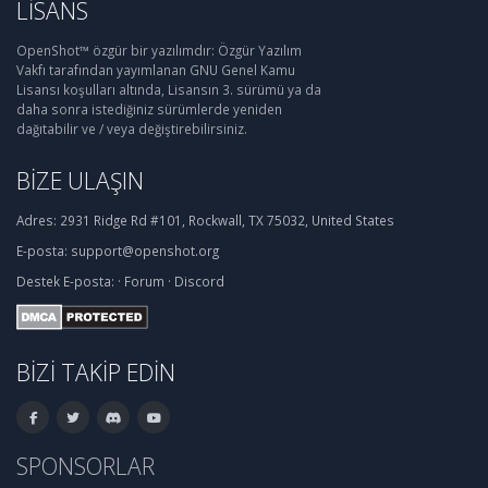
LISANS
OpenShot™ özgür bir yazılımdır: Özgür Yazılım
Vakfı tarafından yayımlanan GNU Genel Kamu
Lisansı koşulları altında, Lisansın 3. sürümü ya da
daha sonra istediğiniz sürümlerde yeniden
dağıtabilir ve / veya değiştirebilirsiniz.
BIZE ULAŞIN
Adres:
2931 Ridge Rd #101, Rockwall, TX 75032, United States
E-posta:
support@openshot.org
Destek
E-posta:
·
Forum
·
Discord
BIZI TAKIP EDIN
SPONSORLAR