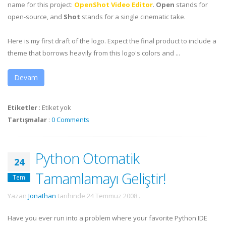
name for this project:
OpenShot Video Editor
.
Open
stands for
open-source, and
Shot
stands for a single cinematic take.
Here is my first draft of the logo. Expect the final product to include a
theme that borrows heavily from this logo's colors and ...
Devam
Etiketler
:
Etiket yok
Tartışmalar
:
0 Comments
Python Otomatik
24
Tamamlamayı Geliştir!
Tem
Yazan
Jonathan
tarihinde
24 Temmuz 2008
.
Have you ever run into a problem where your favorite Python
IDE