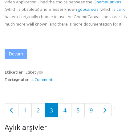
video application. I had the choice between the
GnomeCanvas
(which is obsolete) and a lesser known
goocanvas
(which is
cairo
based). I originally choose to use the
GnomeCanvas
, because it is
much more well known, and there is more documentation for it.
...
Devam
Etiketler
:
Etiket yok
Tartışmalar
:
4 Comments
…
1
2
3
4
5
9
Aylık arşivler