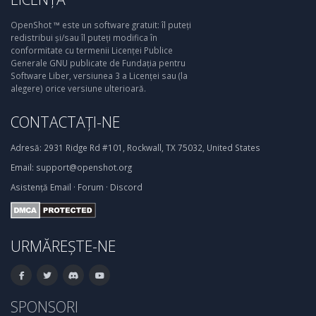
OpenShot ™ este un software gratuit: îl puteți
redistribui și/sau îl puteți modifica în
conformitate cu termenii Licenței Publice
Generale GNU publicate de Fundația pentru
Software Liber, versiunea 3 a Licenței sau (la
alegere) orice versiune ulterioară.
CONTACTAȚI-NE
Adresă:
2931 Ridge Rd #101, Rockwall, TX 75032, United States
Email:
support@openshot.org
Asistență
Email
·
Forum
·
Discord
URMĂREȘTE-NE
SPONSORI