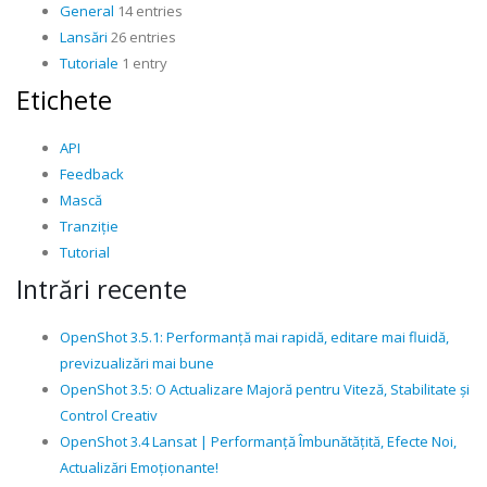
General
14 entries
Lansări
26 entries
Tutoriale
1 entry
Etichete
API
Feedback
Mască
Tranziție
Tutorial
Intrări recente
OpenShot 3.5.1: Performanță mai rapidă, editare mai fluidă,
previzualizări mai bune
OpenShot 3.5: O Actualizare Majoră pentru Viteză, Stabilitate și
Control Creativ
OpenShot 3.4 Lansat | Performanță Îmbunătățită, Efecte Noi,
Actualizări Emoționante!