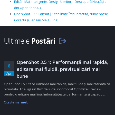
Editări Mai Inteligente, Design Uimitor | Descoperă Noutățile
din OpenShot 3.3
OpenShot 3.2.1 Lansat | Stabilitate Îmbunătățită, Numeroase
Corecții și Lansări Mai Fluide!
Ultimele
Postări
OpenShot 3.5.1: Performanță mai rapidă,
6
editare mai fluidă, previzualizări mai
Apr
bune
OpenShot 3.5.1 face editarea mai rapidă, mai fluidă și mai rafinată ca
niciodată. Adaugă un flux de lucru încorporat Optimize Preview
pentru o editare mai lină, îmbunătățește performanța și capacit......
Citeşte mai mult