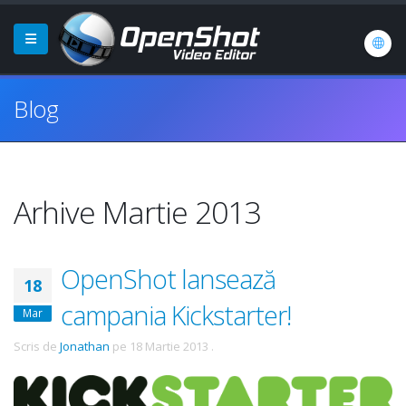
Blog
Arhive Martie 2013
OpenShot lansează
18
campania Kickstarter!
Mar
Scris de
Jonathan
pe
18 Martie 2013
.