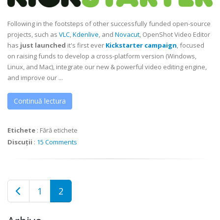
Following in the footsteps of other successfully funded open-source
projects, such as
VLC
,
Kdenlive
, and
Novacut
, OpenShot Video Editor
has
just launched
it's first ever
Kickstarter campaign
, focused
on raising funds to develop a cross-platform version (Windows,
Linux, and Mac), integrate our new & powerful video editing engine,
and improve our ...
Continuă lectura
Etichete
:
Fără etichete
Discuții
:
15 Comments
1
2