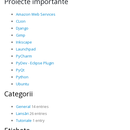
Proiecte importante
Amazon Web Services
CLion
Django
Gimp
Inkscape
Launchpad
PyCharm
PyDev - Eclipse Plugin
PyQt
Python
Ubuntu
Categorii
General
14 entries
Lansări
26 entries
Tutoriale
1 entry