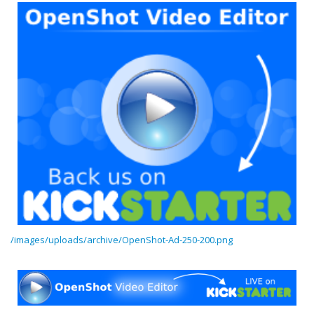
/images/uploads/archive/OpenShot-Ad-250-200.png