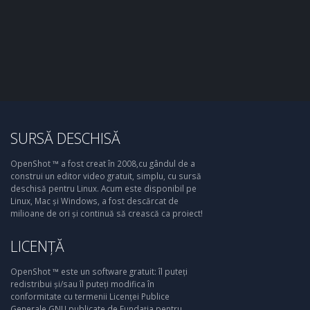
SURSĂ DESCHISĂ
OpenShot ™ a fost creat în 2008,cu gândul de a
construi un editor video gratuit, simplu, cu sursă
deschisă pentru Linux. Acum este disponibil pe
Linux, Mac și Windows, a fost descărcat de
milioane de ori și continuă să crească ca proiect!
LICENȚĂ
OpenShot ™ este un software gratuit: îl puteți
redistribui și/sau îl puteți modifica în
conformitate cu termenii Licenței Publice
Generale GNU publicate de Fundația pentru