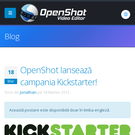
Blog
OpenShot lansează
18
campania Kickstarter!
Mar
Scris de
Jonathan
pe
18 Martie 2013
.
Această postare este disponibilă doar în limba engleză.