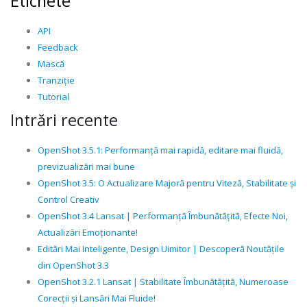
Etichete
API
Feedback
Mască
Tranziție
Tutorial
Intrări recente
OpenShot 3.5.1: Performanță mai rapidă, editare mai fluidă,
previzualizări mai bune
OpenShot 3.5: O Actualizare Majoră pentru Viteză, Stabilitate și
Control Creativ
OpenShot 3.4 Lansat | Performanță Îmbunătățită, Efecte Noi,
Actualizări Emoționante!
Editări Mai Inteligente, Design Uimitor | Descoperă Noutățile
din OpenShot 3.3
OpenShot 3.2.1 Lansat | Stabilitate Îmbunătățită, Numeroase
Corecții și Lansări Mai Fluide!