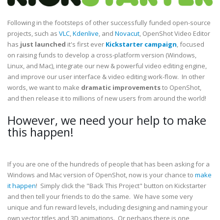
Following in the footsteps of other successfully funded open-source
projects, such as
VLC
,
Kdenlive
, and
Novacut
, OpenShot Video Editor
has
just launched
it's first ever
Kickstarter campaign
, focused
on raising funds to develop a cross-platform version (Windows,
Linux, and Mac), integrate our new & powerful video editing engine,
and improve our user interface & video editing work-flow. In other
words, we want to make
dramatic improvements
to OpenShot,
and then release it to millions of new users from around the world!
However, we need your help to make
this happen!
If you are one of the hundreds of people that has been asking for a
Windows and Mac version of OpenShot, now is your chance to
make
it happen
! Simply click the "Back This Project" button on Kickstarter
and then tell your friends to do the same. We have some very
unique and fun reward levels, including designing and naming your
own vector titles and 3D animations. Or perhaps there is one