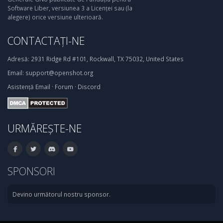
Software Liber, versiunea 3 a Licenței sau (la
alegere) orice versiune ulterioară.
CONTACTAȚI-NE
Adresă:
2931 Ridge Rd #101, Rockwall, TX 75032, United States
Email:
support@openshot.org
Asistență
Email
·
Forum
·
Discord
URMĂREȘTE-NE
SPONSORI
Devino următorul nostru sponsor.