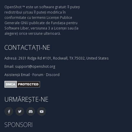
OpenShot ™ este un software gratuit: îl puteți
redistribui și/sau îl puteți modifica în
conformitate cu termenii Licenței Publice
Generale GNU publicate de Fundația pentru
Software Liber, versiunea 3 a Licenței sau (la
alegere) orice versiune ulterioară.
CONTACTAȚI-NE
Adresă:
2931 Ridge Rd #101, Rockwall, TX 75032, United States
Email:
support@openshot.org
Asistență
Email
·
Forum
·
Discord
URMĂREȘTE-NE
SPONSORI