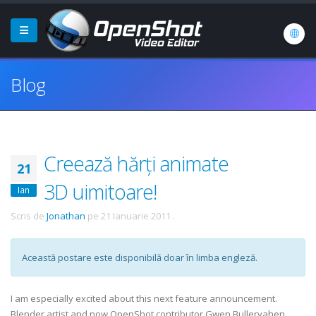
Blog
Creează hărți animate
21
3D uimitoare!
Ian
Scris de
Jonathan
pe
21 Ianuarie 2011
.
Această postare este disponibilă doar în limba engleză.
I am especially excited about this next feature announcement.
Blender artist and now OpenShot contributor Gwen Bulleryahen