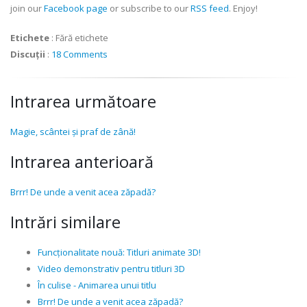
join our
Facebook page
or subscribe to our
RSS feed
. Enjoy!
Etichete
:
Fără etichete
Discuții
:
18 Comments
Intrarea următoare
Magie, scântei și praf de zână!
Intrarea anterioară
Brrr! De unde a venit acea zăpadă?
Intrări similare
Funcționalitate nouă: Titluri animate 3D!
Video demonstrativ pentru titluri 3D
În culise - Animarea unui titlu
Brrr! De unde a venit acea zăpadă?