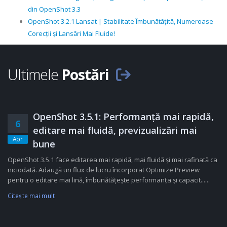
din OpenShot 3.3
OpenShot 3.2.1 Lansat | Stabilitate Îmbunătățită, Numeroase
Corecții și Lansări Mai Fluide!
Ultimele
Postări
OpenShot 3.5.1: Performanță mai rapidă,
6
editare mai fluidă, previzualizări mai
Apr
bune
OpenShot 3.5.1 face editarea mai rapidă, mai fluidă și mai rafinată ca
niciodată. Adaugă un flux de lucru încorporat Optimize Preview
pentru o editare mai lină, îmbunătățește performanța și capacit......
Citeşte mai mult