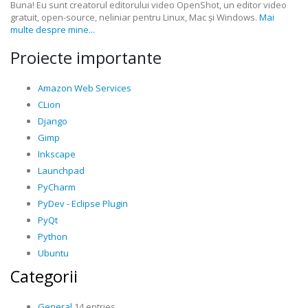
Buna! Eu sunt creatorul editorului video OpenShot, un editor video
gratuit, open-source, neliniar pentru Linux, Mac și Windows.
Mai
multe despre mine...
Proiecte importante
Amazon Web Services
CLion
Django
Gimp
Inkscape
Launchpad
PyCharm
PyDev - Eclipse Plugin
PyQt
Python
Ubuntu
Categorii
General
14 entries