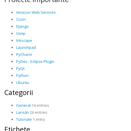
Amazon Web Services
CLion
Django
Gimp
Inkscape
Launchpad
PyCharm
PyDev - Eclipse Plugin
PyQt
Python
Ubuntu
Categorii
General
14 entries
Lansări
26 entries
Tutoriale
1 entry
Etichete