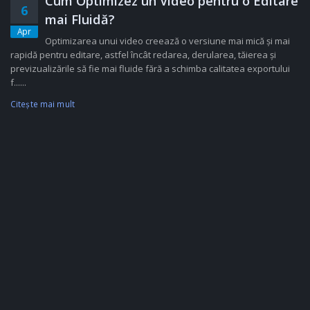
Cum Optimizez un Video pentru o Editare
6
mai Fluidă?
Apr
Optimizarea unui video creează o versiune mai mică și mai
rapidă pentru editare, astfel încât redarea, derularea, tăierea și
previzualizările să fie mai fluide fără a schimba calitatea exportului
f......
Citeşte mai mult