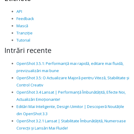
API
Feedback
Mască
Tranziție
Tutorial
Intrări recente
OpenShot 3.5.1: Performanță mai rapidă, editare mai fluidă,
previzualizări mai bune
OpenShot 3.5: O Actualizare Majoră pentru Viteză, Stabilitate și
Control Creativ
OpenShot 3.4 Lansat | Performanță Îmbunătățită, Efecte Noi,
Actualizări Emoționante!
Editări Mai Inteligente, Design Uimitor | Descoperă Noutățile
din OpenShot 3.3
OpenShot 3.2.1 Lansat | Stabilitate Îmbunătățită, Numeroase
Corecții și Lansări Mai Fluide!