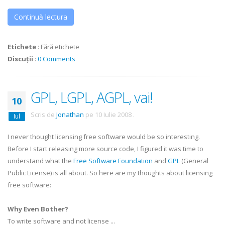
Continuă lectura
Etichete
:
Fără etichete
Discuții
:
0 Comments
GPL, LGPL, AGPL, vai!
10
Scris de
Jonathan
pe
10 Iulie 2008
.
Iul
I never thought licensing free software would be so interesting.
Before I start releasing more source code, I figured it was time to
understand what the
Free Software Foundation
and
GPL
(General
Public License) is all about. So here are my thoughts about licensing
free software:
Why Even Bother?
To write software and not license ...