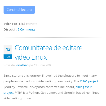
Continuă lectura
Etichete
:
Fără etichete
Discuții
:
2 Comments
Comunitatea de editare
13
video Linux
Iun
Scris de
Jonathan
pe
13 Iunie 2008
.
Since starting this journey, I have had the pleasure to meet many
people inside the Linux video editing community. The
PiTiVi
project
(lead by Edward Hervey) has contacted me about
joining their
project
.
PiTiVi
is a Python,
Gstreamer
, and
Gnonlin
based non-linear
video editing project.