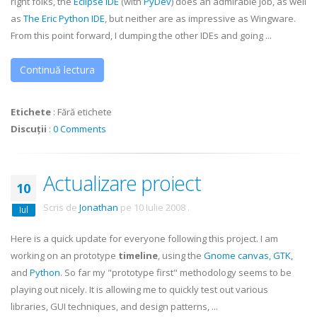
right folks, the
Eclipse
IDE
(with
PyDev
) does an admirable job, as well
as
The Eric Python
IDE
, but neither are as impressive as
Wingware
.
From this point forward, I dumping the other IDEs and going ...
Continuă lectura
Etichete
:
Fără etichete
Discuții
:
0 Comments
Actualizare proiect
10
Scris de
Jonathan
pe
10 Iulie 2008
.
Iul
Here is a quick update for everyone following this project. I am
working on an prototype
timeline
, using the
Gnome canvas
,
GTK
,
and
Python
. So far my "prototype first" methodology seems to be
playing out nicely. It is allowing me to quickly test out various
libraries, GUI techniques, and design patterns, ...