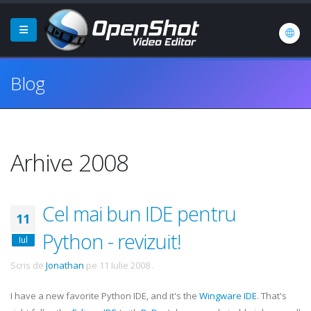
Blog
Arhive 2008
Cel mai bun IDE pentru
11
Python - revizuit!
Iul
Scris de
Jonathan
pe
11 Iulie 2008
.
I have a new favorite Python
IDE
, and it's the
Wingware
IDE
. That's