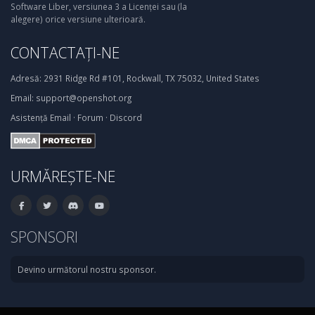
Software Liber, versiunea 3 a Licenței sau (la
alegere) orice versiune ulterioară.
CONTACTAȚI-NE
Adresă:
2931 Ridge Rd #101, Rockwall, TX 75032, United States
Email:
support@openshot.org
Asistență
Email
·
Forum
·
Discord
URMĂREȘTE-NE
SPONSORI
Devino următorul nostru sponsor.