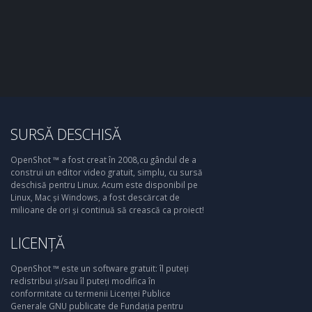
SURSĂ DESCHISĂ
OpenShot ™ a fost creat în 2008,cu gândul de a
construi un editor video gratuit, simplu, cu sursă
deschisă pentru Linux. Acum este disponibil pe
Linux, Mac și Windows, a fost descărcat de
milioane de ori și continuă să crească ca proiect!
LICENȚĂ
OpenShot ™ este un software gratuit: îl puteți
redistribui și/sau îl puteți modifica în
conformitate cu termenii Licenței Publice
Generale GNU publicate de Fundația pentru