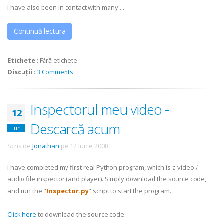
I have also been in contact with many ...
Continuă lectura
Etichete
:
Fără etichete
Discuții
:
3 Comments
Inspectorul meu video -
12
Descarcă acum
Iun
Scris de
Jonathan
pe
12 Iunie 2008
.
I have completed my first real Python program, which is a video /
audio file inspector (and player). Simply download the source code,
and run the "
Inspector.py
" script to start the program.
Click here
to download the source code.