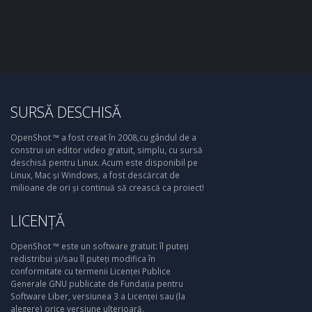
SURSĂ DESCHISĂ
OpenShot ™ a fost creat în 2008,cu gândul de a
construi un editor video gratuit, simplu, cu sursă
deschisă pentru Linux. Acum este disponibil pe
Linux, Mac și Windows, a fost descărcat de
milioane de ori și continuă să crească ca proiect!
LICENȚĂ
OpenShot ™ este un software gratuit: îl puteți
redistribui și/sau îl puteți modifica în
conformitate cu termenii Licenței Publice
Generale GNU publicate de Fundația pentru
Software Liber, versiunea 3 a Licenței sau (la
alegere) orice versiune ulterioară.