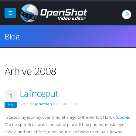
Blog
Arhive 2008
La început
1
Scris de
Jonathan
pe
1 Mai 2008
.
Mai
I started my journey over 6 months ago to the world of Linux (
Ubuntu
7 to be specific). It was a beautiful place. It had photos, music, eye
candy, and lots of free, open-source software to enjoy. Life was