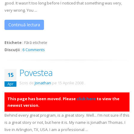
good. It wasn't too long before I noticed that something was very,
very wrong. You ...
Continuă lectura
Etichete
:
Fără etichete
Discuții
:
6 Comments
Povestea
15
Scris de
Jonathan
pe
15 Aprilie 2008
.
Apr
This page has been moved. Please
click here
to view the
newest version.
Behind every great program, is a great story. Well... I'm not sure if this
is a great story or not, but here it is. My name is Jonathan Thomas. I
live in Arlington, TX, USA. I am a professional ...