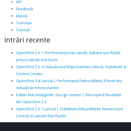
API
Feedback
Mască
Tranziție
Tutorial
Intrări recente
OpenShot 3.5.1: Performanță mai rapidă, editare mai fluidă,
previzualizări mai bune
OpenShot 3.5: O Actualizare Majoră pentru Viteză, Stabilitate și
Control Creativ
OpenShot 3.4 Lansat | Performanță Îmbunătățită, Efecte Noi,
Actualizări Emoționante!
Editări Mai Inteligente, Design Uimitor | Descoperă Noutățile
din OpenShot 3.3
OpenShot 3.2.1 Lansat | Stabilitate Îmbunătățită, Numeroase
Corecții și Lansări Mai Fluide!