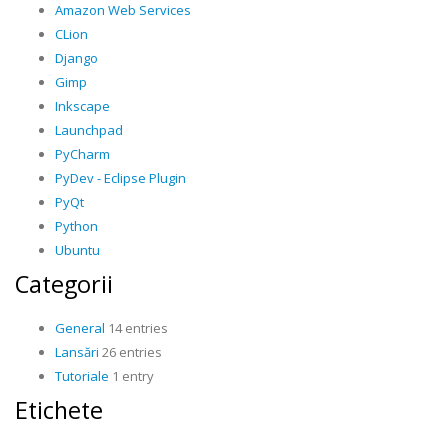
Amazon Web Services
CLion
Django
Gimp
Inkscape
Launchpad
PyCharm
PyDev - Eclipse Plugin
PyQt
Python
Ubuntu
Categorii
General
14 entries
Lansări
26 entries
Tutoriale
1 entry
Etichete