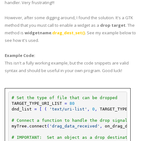
handler. Very frustrating!!!
However, after some digging around, I found the solution. It's a GTK
method that you must call to enable a widget as a
drop target
. The
method is
widgetname
.
drag_dest_set()
. See my example below to
see how it's used.
Example Code:
This isn't a fully working example, but the code snippets are valid
syntax and should be useful in your own program. Good luck!
# Set the type of file that can be dropped
TARGET_TYPE_URI_LIST
=
80
dnd_list
=
[
(
'text/uri-list'
,
0
,
TARGET_TYPE_URI_
# Connect a function to handle the drop signal
myTree
.
connect
(
'drag_data_received'
,
on_drag_data_r
# IMPORTANT:  Set an object as a drop destination, 