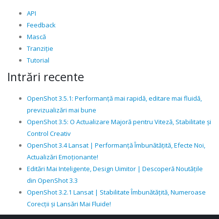
API
Feedback
Mască
Tranziție
Tutorial
Intrări recente
OpenShot 3.5.1: Performanță mai rapidă, editare mai fluidă,
previzualizări mai bune
OpenShot 3.5: O Actualizare Majoră pentru Viteză, Stabilitate și
Control Creativ
OpenShot 3.4 Lansat | Performanță Îmbunătățită, Efecte Noi,
Actualizări Emoționante!
Editări Mai Inteligente, Design Uimitor | Descoperă Noutățile
din OpenShot 3.3
OpenShot 3.2.1 Lansat | Stabilitate Îmbunătățită, Numeroase
Corecții și Lansări Mai Fluide!