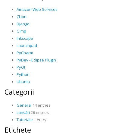
Amazon Web Services
CLion
Django
Gimp
Inkscape
Launchpad
PyCharm
PyDev - Eclipse Plugin
PyQt
Python
Ubuntu
Categorii
General
14 entries
Lansări
26 entries
Tutoriale
1 entry
Etichete