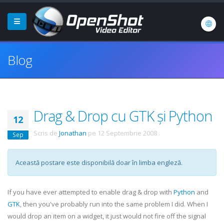
Blog
Drag & Drop cu GTK și Python
12
Scris de
Jonathan
pe
12 Septembrie 2008
.
Sep
Această postare este disponibilă doar în limba engleză.
If you have ever attempted to enable drag & drop with
Python
and
GTK
, then you've probably run into the same problem I did. When I
would drop an item on a widget, it just would not fire off the signal