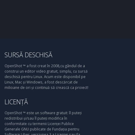
SURSĂ DESCHISĂ
OpenShot ™ a fost creat în 2008,cu gândul de a
construi un editor video gratuit, simplu, cu sursă
deschisă pentru Linux. Acum este disponibil pe
Linux, Mac și Windows, a fost descărcat de
milioane de ori și continuă să crească ca proiect!
LICENȚĂ
OpenShot ™ este un software gratuit: îl puteți
redistribui și/sau îl puteți modifica în
conformitate cu termenii Licenței Publice
Generale GNU publicate de Fundația pentru
Software Liber, versiunea 3 a Licenței sau (la