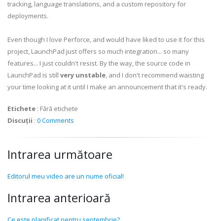
tracking, language translations, and a custom repository for
deployments.
Even though I love Perforce, and would have liked to use it for this
project, LaunchPad just offers so much integration... so many
features... I just couldn't resist. By the way, the source code in
LaunchPad is still
very unstable
, and I don't recommend waisting
your time looking at it until I make an announcement that it's ready.
Etichete
:
Fără etichete
Discuții
:
0 Comments
Intrarea următoare
Editorul meu video are un nume oficial!
Intrarea anterioară
Ce este planificat pentru septembrie?