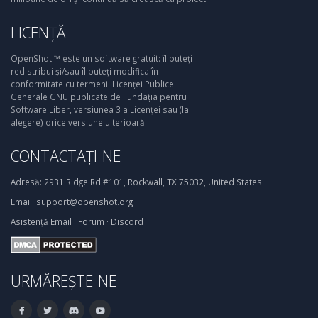
LICENȚĂ
OpenShot ™ este un software gratuit: îl puteți
redistribui și/sau îl puteți modifica în
conformitate cu termenii Licenței Publice
Generale GNU publicate de Fundația pentru
Software Liber, versiunea 3 a Licenței sau (la
alegere) orice versiune ulterioară.
CONTACTAȚI-NE
Adresă:
2931 Ridge Rd #101, Rockwall, TX 75032, United States
Email:
support@openshot.org
Asistență
Email
·
Forum
·
Discord
URMĂREȘTE-NE