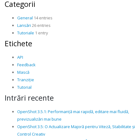
Categorii
General
14 entries
Lansări
26 entries
Tutoriale
1 entry
Etichete
API
Feedback
Mască
Tranziție
Tutorial
Intrări recente
OpenShot 3.5.1: Performanță mai rapidă, editare mai fluidă,
previzualizări mai bune
OpenShot 3.5: O Actualizare Majoră pentru Viteză, Stabilitate și
Control Creativ