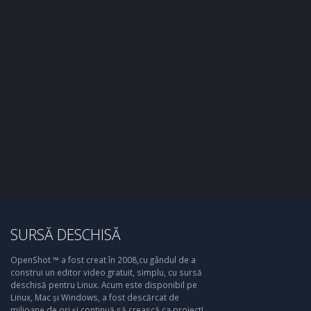
SURSĂ DESCHISĂ
OpenShot ™ a fost creat în 2008,cu gândul de a
construi un editor video gratuit, simplu, cu sursă
deschisă pentru Linux. Acum este disponibil pe
Linux, Mac și Windows, a fost descărcat de
milioane de ori și continuă să crească ca proiect!