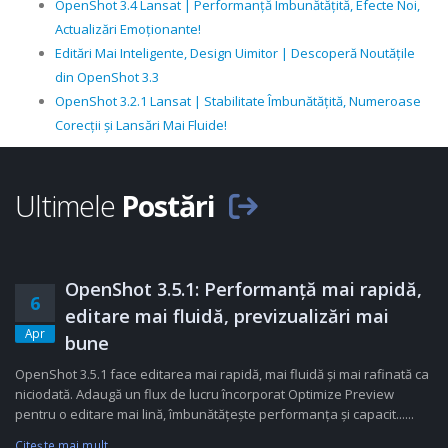
OpenShot 3.4 Lansat | Performanță Îmbunătățită, Efecte Noi,
Actualizări Emoționante!
Editări Mai Inteligente, Design Uimitor | Descoperă Noutățile
din OpenShot 3.3
OpenShot 3.2.1 Lansat | Stabilitate Îmbunătățită, Numeroase
Corecții și Lansări Mai Fluide!
Ultimele
Postări
OpenShot 3.5.1: Performanță mai rapidă,
6
editare mai fluidă, previzualizări mai
Apr
bune
OpenShot 3.5.1 face editarea mai rapidă, mai fluidă și mai rafinată ca
niciodată. Adaugă un flux de lucru încorporat Optimize Preview
pentru o editare mai lină, îmbunătățește performanța și capacit......
Citeşte mai mult