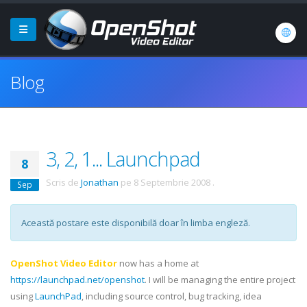
Blog
3, 2, 1... Launchpad
8
Scris de
Jonathan
pe
8 Septembrie 2008
.
Sep
Această postare este disponibilă doar în limba engleză.
OpenShot Video Editor
now has a home at
https://launchpad.net/openshot
. I will be managing the entire project
using
LaunchPad
, including source control, bug tracking, idea