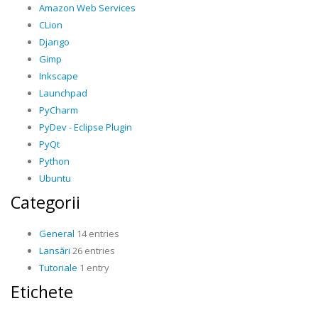
Amazon Web Services
CLion
Django
Gimp
Inkscape
Launchpad
PyCharm
PyDev - Eclipse Plugin
PyQt
Python
Ubuntu
Categorii
General
14 entries
Lansări
26 entries
Tutoriale
1 entry
Etichete