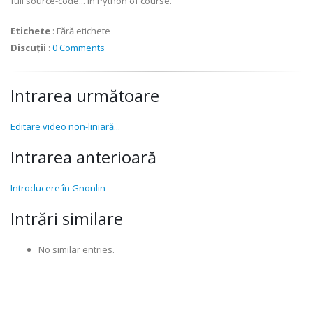
full source-code... in Python of course.
Etichete
:
Fără etichete
Discuții
:
0 Comments
Intrarea următoare
Editare video non-liniară...
Intrarea anterioară
Introducere în Gnonlin
Intrări similare
No similar entries.