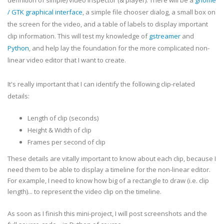
definition of simple) video inspector (& player). There will be a
gnome
/
GTK
graphical interface
, a simple file chooser dialog, a small box on
the screen for the video, and a table of labels to display important
clip information. This will test my knowledge of
gstreamer
and
Python
, and help lay the foundation for the more complicated non-
linear video editor that I want to create.
It's really important that I can identify the following clip-related
details:
Length of clip (seconds)
Height & Width of clip
Frames per second of clip
These details are vitally important to know about each clip, because I
need them to be able to display a timeline for the non-linear editor.
For example, I need to know how big of a rectangle to draw (i.e. clip
length)... to represent the video clip on the timeline.
As soon as I finish this mini-project, I will post screenshots and the