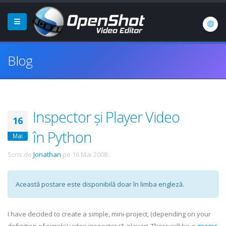
Blog
Inspector și Player Video
16
în Python
Mai
Scris de
Jonathan
pe
16 Mai 2008
.
Această postare este disponibilă doar în limba engleză.
I have decided to create a simple, mini-project, (depending on your