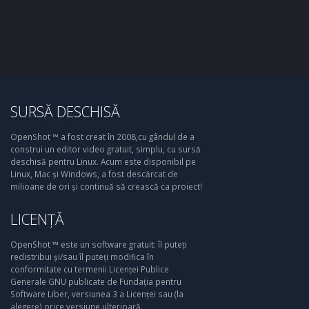
SURSĂ DESCHISĂ
OpenShot ™ a fost creat în 2008,cu gândul de a
construi un editor video gratuit, simplu, cu sursă
deschisă pentru Linux. Acum este disponibil pe
Linux, Mac și Windows, a fost descărcat de
milioane de ori și continuă să crească ca proiect!
LICENȚĂ
OpenShot ™ este un software gratuit: îl puteți
redistribui și/sau îl puteți modifica în
conformitate cu termenii Licenței Publice
Generale GNU publicate de Fundația pentru
Software Liber, versiunea 3 a Licenței sau (la
alegere) orice versiune ulterioară.