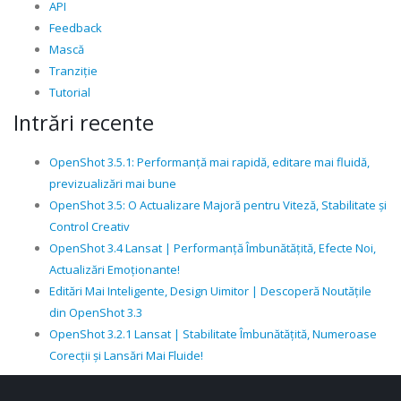
API
Feedback
Mască
Tranziție
Tutorial
Intrări recente
OpenShot 3.5.1: Performanță mai rapidă, editare mai fluidă,
previzualizări mai bune
OpenShot 3.5: O Actualizare Majoră pentru Viteză, Stabilitate și
Control Creativ
OpenShot 3.4 Lansat | Performanță Îmbunătățită, Efecte Noi,
Actualizări Emoționante!
Editări Mai Inteligente, Design Uimitor | Descoperă Noutățile
din OpenShot 3.3
OpenShot 3.2.1 Lansat | Stabilitate Îmbunătățită, Numeroase
Corecții și Lansări Mai Fluide!