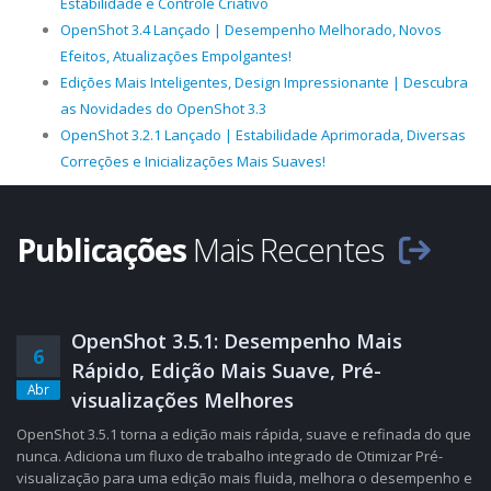
Estabilidade e Controle Criativo
OpenShot 3.4 Lançado | Desempenho Melhorado, Novos
Efeitos, Atualizações Empolgantes!
Edições Mais Inteligentes, Design Impressionante | Descubra
as Novidades do OpenShot 3.3
OpenShot 3.2.1 Lançado | Estabilidade Aprimorada, Diversas
Correções e Inicializações Mais Suaves!
Publicações
Mais Recentes
OpenShot 3.5.1: Desempenho Mais
6
Rápido, Edição Mais Suave, Pré-
Abr
visualizações Melhores
OpenShot 3.5.1 torna a edição mais rápida, suave e refinada do que
nunca. Adiciona um fluxo de trabalho integrado de Otimizar Pré-
visualização para uma edição mais fluida, melhora o desempenho e