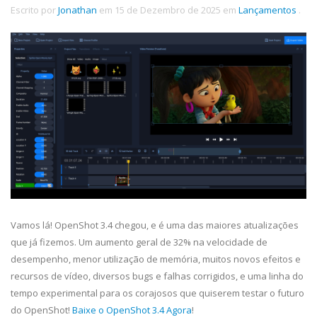
Escrito por
Jonathan
em
15 de Dezembro de 2025
em
Lançamentos
.
Vamos lá! OpenShot 3.4 chegou, e é uma das maiores atualizações
que já fizemos. Um aumento geral de 32% na velocidade de
desempenho, menor utilização de memória, muitos novos efeitos e
recursos de vídeo, diversos bugs e falhas corrigidos, e uma linha do
tempo experimental para os corajosos que quiserem testar o futuro
do OpenShot!
Baixe o OpenShot 3.4 Agora
!