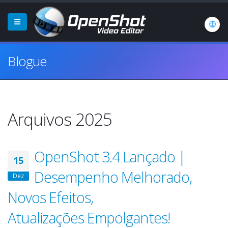
Blogue
Arquivos 2025
OpenShot 3.4 Lançado |
15
Desempenho Melhorado,
Dez
Novos Efeitos,
Atualizações Empolgantes!