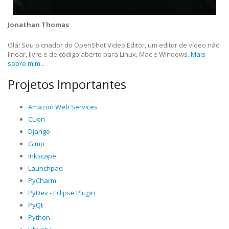
Jonathan Thomas
Olá! Sou o criador do OpenShot Video Editor, um editor de vídeo não
linear, livre e de código aberto para Linux, Mac e Windows.
Mais
sobre mim...
Projetos Importantes
Amazon Web Services
CLion
Django
Gimp
Inkscape
Launchpad
PyCharm
PyDev - Eclipse Plugin
PyQt
Python