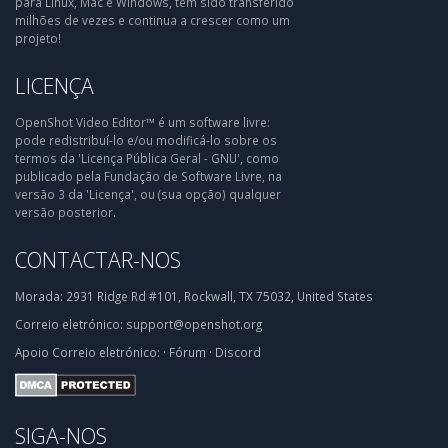
para Linux, Mac e Windows, tem sido transferido
milhões de vezes e continua a crescer como um
projeto!
LICENÇA
OpenShot Video Editor™ é um software livre:
pode redistribuí-lo e/ou modificá-lo sobre os
termos da 'Licença Pública Geral - GNU', como
publicado pela Fundação de Software Livre, na
versão 3 da 'Licença', ou (sua opção) qualquer
versão posterior.
CONTACTAR-NOS
Morada:
2931 Ridge Rd #101, Rockwall, TX 75032, United States
Correio eletrónico:
support@openshot.org
Apoio
Correio eletrónico:
·
Fórum
·
Discord
SIGA-NOS