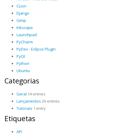
CLion
Django
Gimp
Inkscape
Launchpad
PyCharm
PyDev - Eclipse Plugin
PyQt
Python
Ubuntu
Categorias
Geral
14 entries
Lançamentos
26 entries
Tutoriais
1 entry
Etiquetas
API