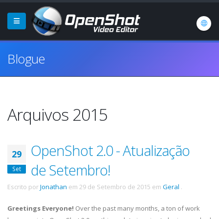
Blogue
Arquivos 2015
OpenShot 2.0 - Atualização
29
de Setembro!
Set
Escrito por
Jonathan
em
29 de Setembro de 2015
em
Geral
.
Greetings Everyone!
Over the past many months, a ton of work