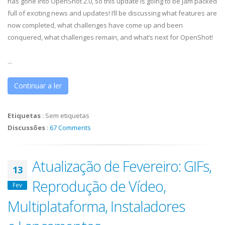
has gone into OpenShot 2.0, so this update is going to be jam packed
full of exciting news and updates! I’ll be discussing what features are
now completed, what challenges have come up and been
conquered, what challenges remain, and what’s next for OpenShot!
...
Continuar a ler
Etiquetas
:
Sem etiquetas
Discussões
:
67 Comments
Atualização de Fevereiro: GIFs,
13
Reprodução de Vídeo,
Fev
Multiplataforma, Instaladores