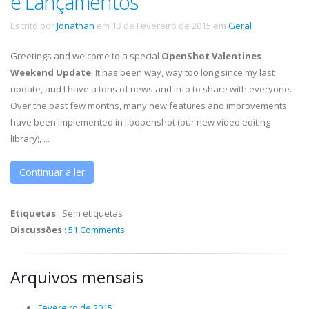
e Lançamentos
Escrito por
Jonathan
em
13 de Fevereiro de 2015
em
Geral
.
Greetings and welcome to a special
OpenShot Valentines
Weekend Update
! It has been way, way too long since my last
update, and I have a tons of news and info to share with everyone.
Over the past few months, many new features and improvements
have been implemented in libopenshot (our new video editing
library), ...
Continuar a ler
Etiquetas
:
Sem etiquetas
Discussões
:
51 Comments
Arquivos mensais
Fevereiro de 2015