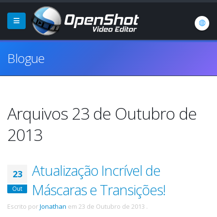
Blogue
Arquivos 23 de Outubro de
2013
Atualização Incrível de
23
Máscaras e Transições!
Out
Escrito por
Jonathan
em
23 de Outubro de 2013
.