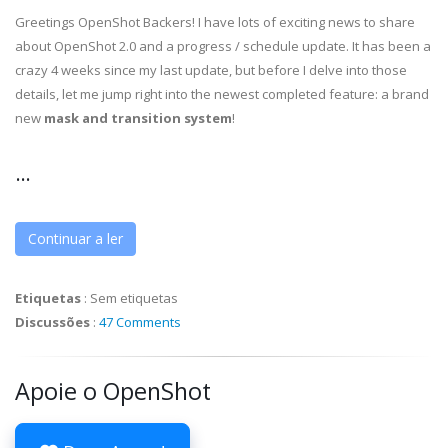
Greetings OpenShot Backers! I have lots of exciting news to share
about OpenShot 2.0 and a progress / schedule update. It has been a
crazy 4 weeks since my last update, but before I delve into those
details, let me jump right into the newest completed feature: a brand
new
mask and transition system
!
...
Continuar a ler
Etiquetas
:
Sem etiquetas
Discussões
:
47 Comments
Apoie o OpenShot