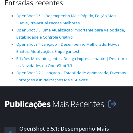
Entradas recentes
OpenShot 3.5.1: Desempenho Mais Rápido, Edição Mais
Suave, Pré-visualizações Melhores
OpenShot 3.5: Uma Atualização Importante para Velocidade,
Estabilidade e Controle Criativo
OpenShot 3.4 Lançado | Desempenho Melhorado, Novos
Efeitos, Atualizações Empolgantes!
Edições Mais Inteligentes, Design Impressionante | Descubra
as Novidades do OpenShot 3.3
OpenShot 3.2.1 Lançado | Estabilidade Aprimorada, Diversas
Correções e Inicializações Mais Suaves!
Publicações
Mais Recentes
OpenShot 3.5.1: Desempenho Mais
6