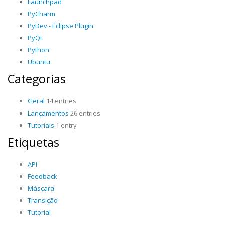
Launchpad
PyCharm
PyDev - Eclipse Plugin
PyQt
Python
Ubuntu
Categorias
Geral
14 entries
Lançamentos
26 entries
Tutoriais
1 entry
Etiquetas
API
Feedback
Máscara
Transição
Tutorial