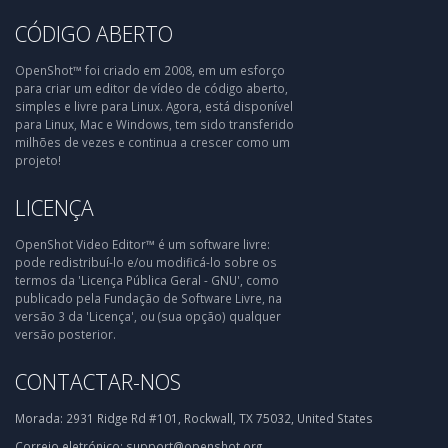
CÓDIGO ABERTO
OpenShot™ foi criado em 2008, em um esforço
para criar um editor de vídeo de código aberto,
simples e livre para Linux. Agora, está disponível
para Linux, Mac e Windows, tem sido transferido
milhões de vezes e continua a crescer como um
projeto!
LICENÇA
OpenShot Video Editor™ é um software livre:
pode redistribuí-lo e/ou modificá-lo sobre os
termos da 'Licença Pública Geral - GNU', como
publicado pela Fundação de Software Livre, na
versão 3 da 'Licença', ou (sua opção) qualquer
versão posterior.
CONTACTAR-NOS
Morada:
2931 Ridge Rd #101, Rockwall, TX 75032, United States
Correio eletrónico:
support@openshot.org