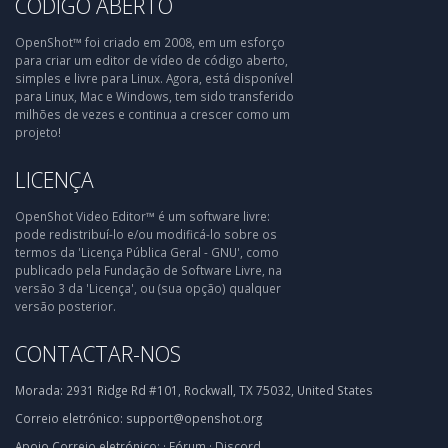
CÓDIGO ABERTO
OpenShot™ foi criado em 2008, em um esforço
para criar um editor de vídeo de código aberto,
simples e livre para Linux. Agora, está disponível
para Linux, Mac e Windows, tem sido transferido
milhões de vezes e continua a crescer como um
projeto!
LICENÇA
OpenShot Video Editor™ é um software livre:
pode redistribuí-lo e/ou modificá-lo sobre os
termos da 'Licença Pública Geral - GNU', como
publicado pela Fundação de Software Livre, na
versão 3 da 'Licença', ou (sua opção) qualquer
versão posterior.
CONTACTAR-NOS
Morada:
2931 Ridge Rd #101, Rockwall, TX 75032, United States
Correio eletrónico:
support@openshot.org
Apoio
Correio eletrónico:
·
Fórum
·
Discord