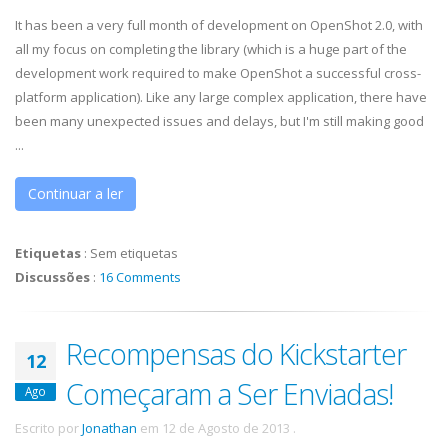
It has been a very full month of development on OpenShot 2.0, with
all my focus on completing the library (which is a huge part of the
development work required to make OpenShot a successful cross-
platform application). Like any large complex application, there have
been many unexpected issues and delays, but I'm still making good
...
Continuar a ler
Etiquetas
:
Sem etiquetas
Discussões
:
16 Comments
Recompensas do Kickstarter
12
Começaram a Ser Enviadas!
Ago
Escrito por
Jonathan
em
12 de Agosto de 2013
.