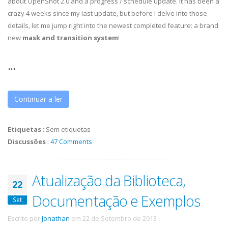
about OpenShot 2.0 and a progress / schedule update. It has been a
crazy 4 weeks since my last update, but before I delve into those
details, let me jump right into the newest completed feature: a brand
new
mask and transition system
!
...
Continuar a ler
Etiquetas
:
Sem etiquetas
Discussões
:
47 Comments
Atualização da Biblioteca,
22
Documentação e Exemplos
Set
Escrito por
Jonathan
em
22 de Setembro de 2013
.