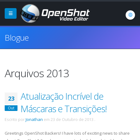
Blogue
Arquivos 2013
Atualização Incrível de
23
Máscaras e Transições!
Out
Escrito por
Jonathan
em
23 de Outubro de 2013
.
Greetings OpenShot Backers! I have lots of exciting news to share