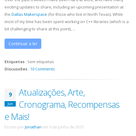
exciting updates to share, including an upcoming presentation at
the
Dallas Makerspace
(for those who live in North Texas). While
most of my time has been spent working on C++ libraries (which is a
bit challenging to share at this point), ...
Continuar a ler
Etiquetas
:
Sem etiquetas
Discussões
:
10 Comments
Atualizações, Arte,
9
Cronograma, Recompensas
Jun
e Mais!
Escrito por
Jonathan
em
9 de Junho de 2013
.