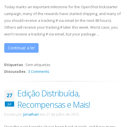
Today marks an important milestone for the OpenShot Kickstarter
campaign, many of the rewards have started shipping, and many of
you should receive a tracking # via email (in the next 48 hours).
Others will receive your tracking # later this week. Worst case, you
won't receive a tracking # via email, but your package ...
Continuar a ler
Etiquetas
:
Sem etiquetas
Discussões
:
3 Comments
Edição Distribuída,
27
Recompensas e Mais!
Jul
Escrito por
Jonathan
em
27 de Julho de 2013
.
Over the past 6 weeks I have been hard at work, and have many