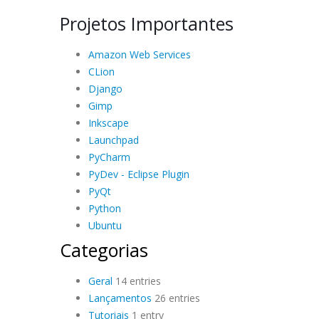
Projetos Importantes
Amazon Web Services
CLion
Django
Gimp
Inkscape
Launchpad
PyCharm
PyDev - Eclipse Plugin
PyQt
Python
Ubuntu
Categorias
Geral
14 entries
Lançamentos
26 entries
Tutoriais
1 entry