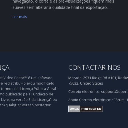
navegação, o corte e as pré-visualizações fiquem mais
suaves sem alterar a qualidade final da exportação....
Ler mais
NÇA
CONTACTAR-NOS
 Video Editor™ é um software
Morada:
2931 Ridge Rd #101, Rockwa
de redistribuí-lo e/ou modificá-lo
75032, United States
 termos da 'Licença Pública Geral -
Correio eletrónico:
support@opens
mo publicado pela Fundação de
Livre, na versão 3 da 'Licença', ou
Apoio
Correio eletrónico:
·
Fórum
·
ão) qualquer versão posterior.