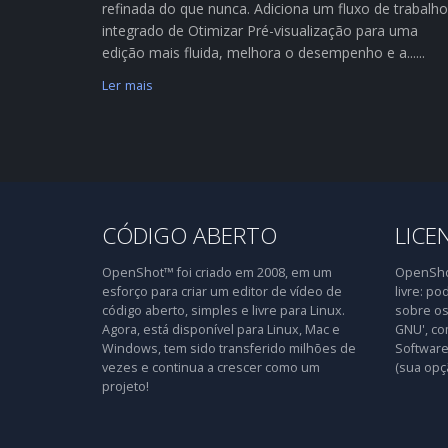
refinada do que nunca. Adiciona um fluxo de trabalho
integrado de Otimizar Pré-visualização para uma
edição mais fluida, melhora o desempenho e a......
Ler mais
CÓDIGO ABERTO
LICE
OpenShot™ foi criado em 2008, em um
OpenShot
esforço para criar um editor de vídeo de
livre: po
código aberto, simples e livre para Linux.
sobre os
Agora, está disponível para Linux, Mac e
GNU', co
Windows, tem sido transferido milhões de
Software 
vezes e continua a crescer como um
(sua opç
projeto!