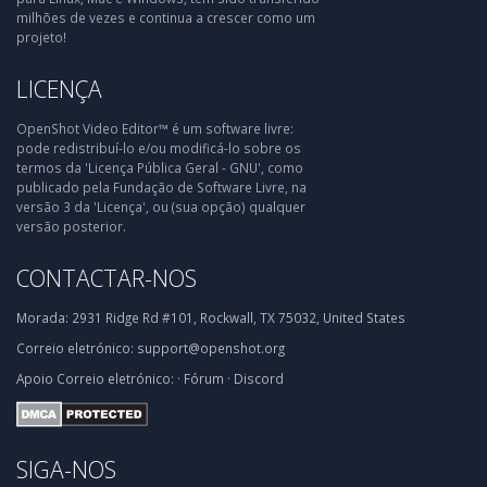
milhões de vezes e continua a crescer como um
projeto!
LICENÇA
OpenShot Video Editor™ é um software livre:
pode redistribuí-lo e/ou modificá-lo sobre os
termos da 'Licença Pública Geral - GNU', como
publicado pela Fundação de Software Livre, na
versão 3 da 'Licença', ou (sua opção) qualquer
versão posterior.
CONTACTAR-NOS
Morada:
2931 Ridge Rd #101, Rockwall, TX 75032, United States
Correio eletrónico:
support@openshot.org
Apoio
Correio eletrónico:
·
Fórum
·
Discord
SIGA-NOS