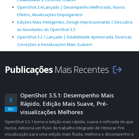
OpenShot 3.4 Lançado | Desempenho Melhorado, Novos
Efeitos, Atualizações Empolgantes!
Edições Mais Inteligentes, Design Impressionante | Descubra
as Novidades do OpenShot 3.3
OpenShot 3.2.1 Lançado | Estabilidade Aprimorada, Diversas
Correções e Inicializações Mais Suaves!
Publicações
Mais Recentes
OpenShot 3.5.1: Desempenho Mais
6
Rápido, Edição Mais Suave, Pré-
Abr
visualizações Melhores
OpenShot 3.5.1 torna a edição mais rápida, suave e refinada do que
nunca. Adiciona um fluxo de trabalho integrado de Otimizar Pré-
visualização para uma edição mais fluida, melhora o desempenho e