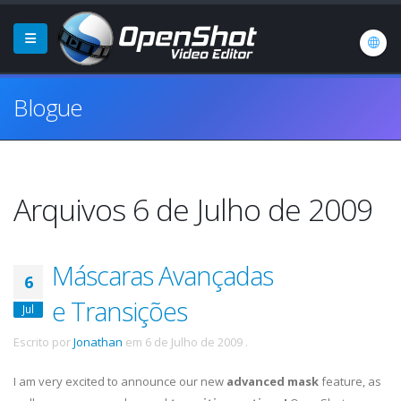
Blogue
Arquivos 6 de Julho de 2009
Máscaras Avançadas
6
e Transições
Jul
Escrito por
Jonathan
em
6 de Julho de 2009
.
I am very excited to announce our new
advanced mask
feature, as