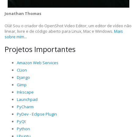
Jonathan Thomas
Olá! Sou o criador do OpenShot Video Editor, um editor de vídeo não
linear, livre e de código aberto para Linux, Mac e Windows.
Mais
sobre mim...
Projetos Importantes
Amazon Web Services
CLion
Django
Gimp
Inkscape
Launchpad
PyCharm
PyDev - Eclipse Plugin
PyQt
Python
Ubuntu