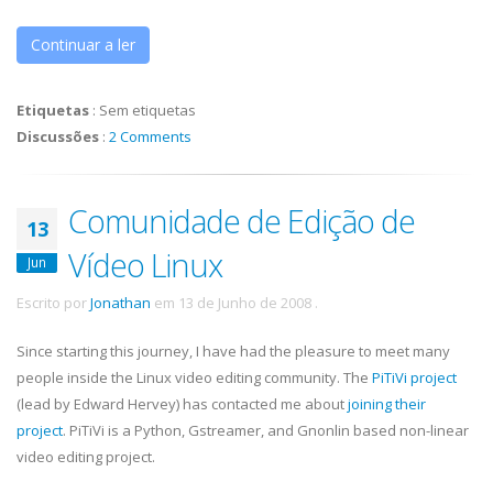
Continuar a ler
Etiquetas
:
Sem etiquetas
Discussões
:
2 Comments
Comunidade de Edição de
13
Vídeo Linux
Jun
Escrito por
Jonathan
em
13 de Junho de 2008
.
Since starting this journey, I have had the pleasure to meet many
people inside the Linux video editing community. The
PiTiVi
project
(lead by Edward Hervey) has contacted me about
joining their
project
.
PiTiVi
is a Python,
Gstreamer
, and
Gnonlin
based non-linear
video editing project.