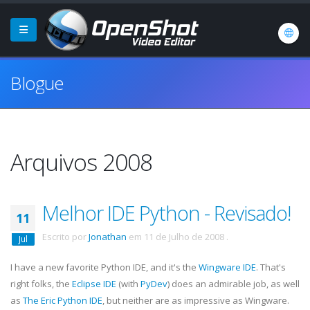
Blogue
Arquivos 2008
Melhor IDE Python - Revisado!
11
Escrito por
Jonathan
em
11 de Julho de 2008
.
Jul
I have a new favorite Python
IDE
, and it's the
Wingware
IDE
. That's
right folks, the
Eclipse
IDE
(with
PyDev
) does an admirable job, as well
as
The Eric Python
IDE
, but neither are as impressive as
Wingware
.