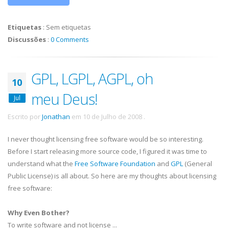
Etiquetas
:
Sem etiquetas
Discussões
:
0 Comments
GPL, LGPL, AGPL, oh
10
meu Deus!
Jul
Escrito por
Jonathan
em
10 de Julho de 2008
.
I never thought licensing free software would be so interesting.
Before I start releasing more source code, I figured it was time to
understand what the
Free Software Foundation
and
GPL
(General
Public License) is all about. So here are my thoughts about licensing
free software:
Why Even Bother?
To write software and not license ...