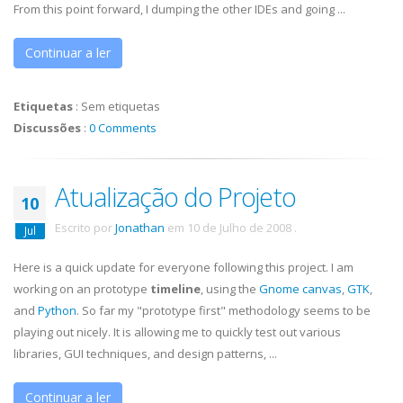
From this point forward, I dumping the other IDEs and going ...
Continuar a ler
Etiquetas
:
Sem etiquetas
Discussões
:
0 Comments
Atualização do Projeto
10
Escrito por
Jonathan
em
10 de Julho de 2008
.
Jul
Here is a quick update for everyone following this project. I am
working on an prototype
timeline
, using the
Gnome canvas
,
GTK
,
and
Python
. So far my "prototype first" methodology seems to be
playing out nicely. It is allowing me to quickly test out various
libraries, GUI techniques, and design patterns, ...
Continuar a ler