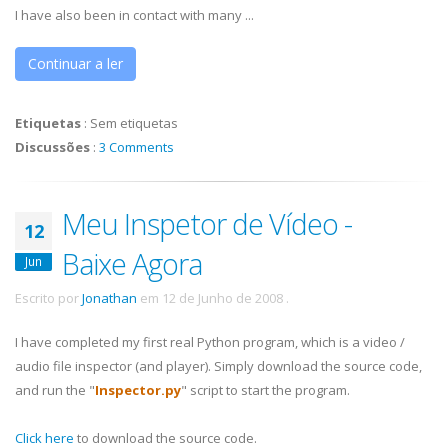
I have also been in contact with many ...
Continuar a ler
Etiquetas
:
Sem etiquetas
Discussões
:
3 Comments
Meu Inspetor de Vídeo -
12
Baixe Agora
Jun
Escrito por
Jonathan
em
12 de Junho de 2008
.
I have completed my first real Python program, which is a video /
audio file inspector (and player). Simply download the source code,
and run the "
Inspector.py
" script to start the program.
Click here
to download the source code.