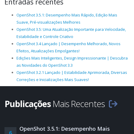
Entradas recentes
OpenShot 3.5.1: Desempenho Mais Rápido, Edição Mais
Suave, Pré-visualizações Melhores
OpenShot 3.5: Uma Atualização Importante para Velocidade,
Estabilidade e Controle Criativo
OpenShot 3.4 Lançado | Desempenho Melhorado, Novos
Efeitos, Atualizações Empolgantes!
Edições Mais Inteligentes, Design Impressionante | Descubra
as Novidades do OpenShot 3.3
OpenShot 3.2.1 Lançado | Estabilidade Aprimorada, Diversas
Correções e Inicializações Mais Suaves!
Publicações
Mais Recentes
OpenShot 3.5.1: Desempenho Mais
6