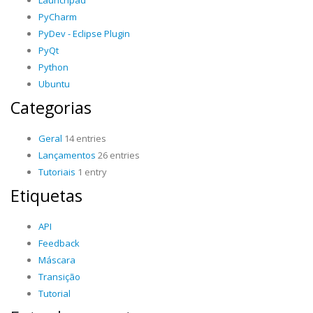
Launchpad
PyCharm
PyDev - Eclipse Plugin
PyQt
Python
Ubuntu
Categorias
Geral
14 entries
Lançamentos
26 entries
Tutoriais
1 entry
Etiquetas
API
Feedback
Máscara
Transição
Tutorial