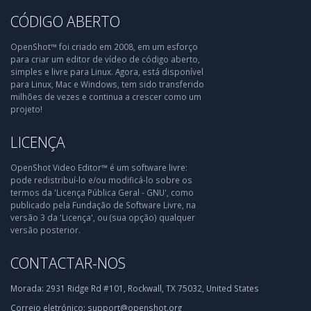
CÓDIGO ABERTO
OpenShot™ foi criado em 2008, em um esforço
para criar um editor de vídeo de código aberto,
simples e livre para Linux. Agora, está disponível
para Linux, Mac e Windows, tem sido transferido
milhões de vezes e continua a crescer como um
projeto!
LICENÇA
OpenShot Video Editor™ é um software livre:
pode redistribuí-lo e/ou modificá-lo sobre os
termos da 'Licença Pública Geral - GNU', como
publicado pela Fundação de Software Livre, na
versão 3 da 'Licença', ou (sua opção) qualquer
versão posterior.
CONTACTAR-NOS
Morada:
2931 Ridge Rd #101, Rockwall, TX 75032, United States
Correio eletrónico:
support@openshot.org