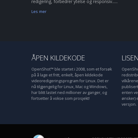
redigering, forbedrer ytelse og responsiv......
Les mer
ÅPEN KILDEKODE
LISE
OpenShot™ ble startet i 2008, som et forsøk
OpenShot
på å lage et fritt, enkelt, åpen kildekode
redistri
videoredigeringsprogram for Linux. Det er
vilkåren
nå tilgjengelig for Linux, Mac og Windows,
publiser
har blitt lastet ned millioner av ganger, og
enten ve
fortsetter å vokse som prosjekt!
ønsker) 
versjon.