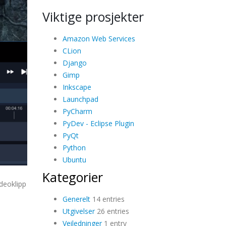
Viktige prosjekter
Amazon Web Services
CLion
Django
Gimp
Inkscape
Launchpad
PyCharm
PyDev - Eclipse Plugin
PyQt
Python
Ubuntu
Kategorier
ideoklipp
Generelt
14 entries
Utgivelser
26 entries
Veiledninger
1 entry