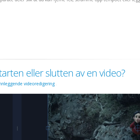
rten eller slutten av en video?
nnleggende videoredigering
.