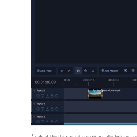
Å dele et klipp lar deg kutte en video- eller lydklipp i 