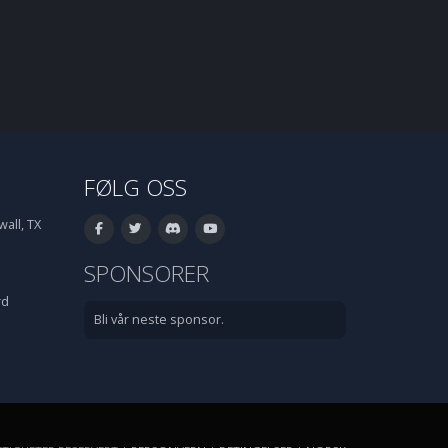
FØLG OSS
all, TX
SPONSORER
rd
Bli vår neste sponsor.