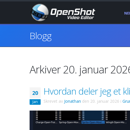
NE
Blogg
Arkiver 20. januar 202
Hvordan deler jeg et kl
20
Skrevet av
Jonathan
den
20. januar 2026
i
Gru
Jan