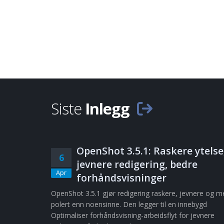
Siste
Inlegg
OpenShot 3.5.1: Raskere ytelse
6
jevnere redigering, bedre
Apr
forhåndsvisninger
OpenShot 3.5.1 gjør redigering raskere, jevnere og m
polert enn noensinne. Den legger til en innebygd
Optimaliser forhåndsvisning-arbeidsflyt for jevnere