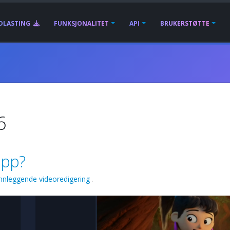
DLASTING
FUNKSJONALITET
API
BRUKERSTØTTE
6
ipp?
nnleggende videoredigering
.