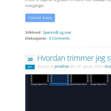
overganger.
Fortsett å lese
Stikkord
:
Spørsmål og svar
Diskusjoner
:
0 Comments
Hvordan trimmer jeg sta
20
Skrevet av
Jonathan
den
20. januar 2026
i
Gru
Jan