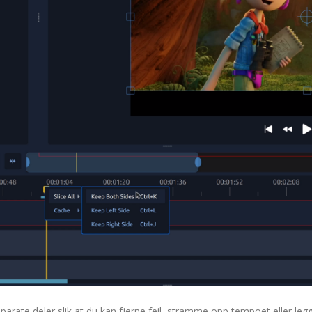
separate deler slik at du kan fjerne feil, stramme opp tempoet eller legg