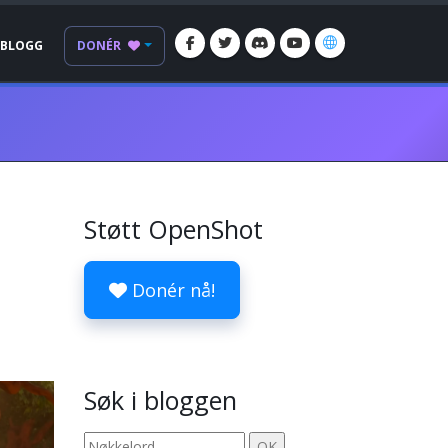
BLOGG
DONÉR
Støtt OpenShot
Donér nå!
Søk i bloggen