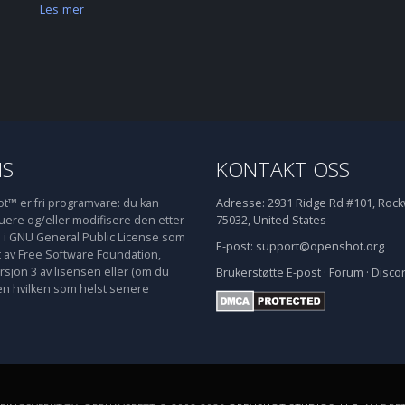
Les mer
NS
KONTAKT OSS
™ er fri programvare: du kan
Adresse:
2931 Ridge Rd #101, Rockw
buere og/eller modifisere den etter
75032, United States
e i GNU General Public License som
E-post:
support@openshot.org
t av Free Software Foundation,
rsjon 3 av lisensen eller (om du
Brukerstøtte
E-post
·
Forum
·
Disco
en hvilken som helst senere