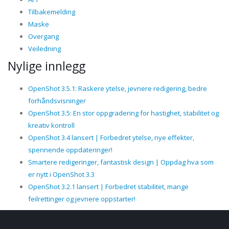
Tilbakemelding
Maske
Overgang
Veiledning
Nylige innlegg
OpenShot 3.5.1: Raskere ytelse, jevnere redigering, bedre
forhåndsvisninger
OpenShot 3.5: En stor oppgradering for hastighet, stabilitet og
kreativ kontroll
OpenShot 3.4 lansert | Forbedret ytelse, nye effekter,
spennende oppdateringer!
Smartere redigeringer, fantastisk design | Oppdag hva som
er nytt i OpenShot 3.3
OpenShot 3.2.1 lansert | Forbedret stabilitet, mange
feilrettinger og jevnere oppstarter!