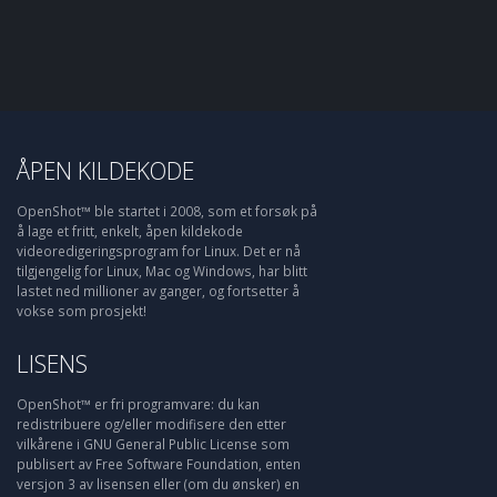
ÅPEN KILDEKODE
OpenShot™ ble startet i 2008, som et forsøk på
å lage et fritt, enkelt, åpen kildekode
videoredigeringsprogram for Linux. Det er nå
tilgjengelig for Linux, Mac og Windows, har blitt
lastet ned millioner av ganger, og fortsetter å
vokse som prosjekt!
LISENS
OpenShot™ er fri programvare: du kan
redistribuere og/eller modifisere den etter
vilkårene i GNU General Public License som
publisert av Free Software Foundation, enten
versjon 3 av lisensen eller (om du ønsker) en