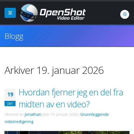
Blogg
Arkiver 19. januar 2026
Hvordan fjerner jeg en del fra
19
midten av en video?
Jan
Skrevet av
Jonathan
den
19. januar 2026
i
Grunnleggende
videoredigering
.