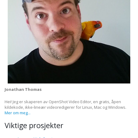
Jonathan Thomas
Hei! Jeg er skaperen av OpenShot Video Editor, en gratis, åpen
kildekode, ikke-lineær videoredigerer for Linux, Mac og Windows.
Mer om meg...
Viktige prosjekter