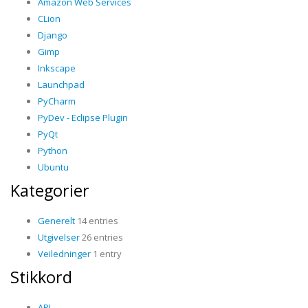
Amazon Web Services
CLion
Django
Gimp
Inkscape
Launchpad
PyCharm
PyDev - Eclipse Plugin
PyQt
Python
Ubuntu
Kategorier
Generelt
14 entries
Utgivelser
26 entries
Veiledninger
1 entry
Stikkord
API