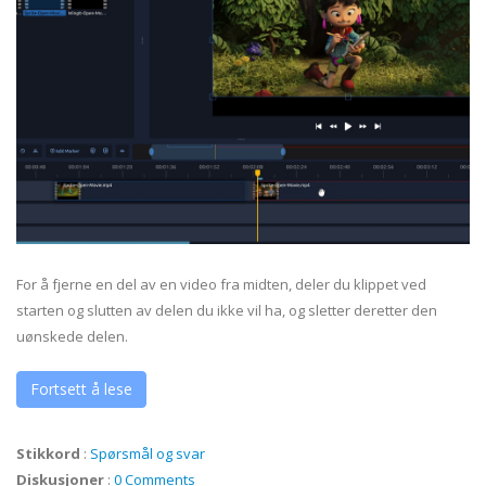
For å fjerne en del av en video fra midten, deler du klippet ved
starten og slutten av delen du ikke vil ha, og sletter deretter den
uønskede delen.
Fortsett å lese
Stikkord
:
Spørsmål og svar
Diskusjoner
:
0 Comments