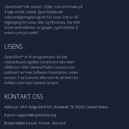
OpenShot™ ble startet i 2008, som et forsøk på
å lage et fritt, enkelt, åpen kildekode
videoredigeringsprogram for Linux. Det er nå
tilgjengelig for Linux, Mac og Windows, har blitt
lastet ned millioner av ganger, og fortsetter å
vokse som prosjekt!
LISENS
OpenShot™ er fri programvare: du kan
redistribuere og/eller modifisere den etter
vilkårene i GNU General Public License som
publisert av Free Software Foundation, enten
versjon 3 av lisensen eller (om du ønsker) en
hvilken som helst senere versjon.
KONTAKT OSS
Adresse:
2931 Ridge Rd #101, Rockwall, TX 75032, United States
E-post:
support@openshot.org
Brukerstøtte
E-post
·
Forum
·
Discord