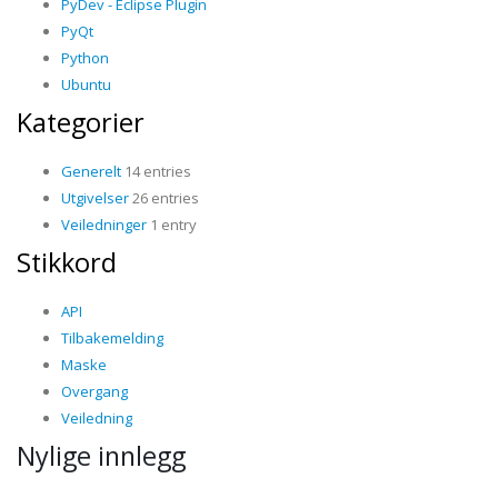
PyDev - Eclipse Plugin
PyQt
Python
Ubuntu
Kategorier
Generelt
14 entries
Utgivelser
26 entries
Veiledninger
1 entry
Stikkord
API
Tilbakemelding
Maske
Overgang
Veiledning
Nylige innlegg