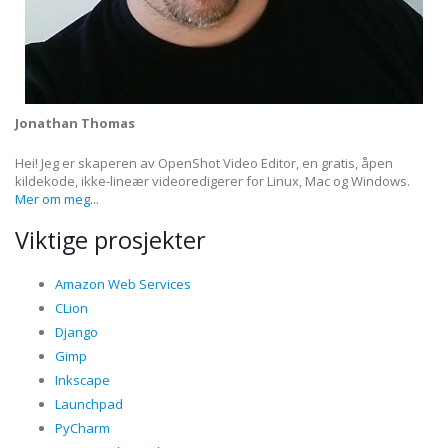
Jonathan Thomas
Hei! Jeg er skaperen av OpenShot Video Editor, en gratis, åpen
kildekode, ikke-lineær videoredigerer for Linux, Mac og Windows.
Mer om meg...
Viktige prosjekter
Amazon Web Services
CLion
Django
Gimp
Inkscape
Launchpad
PyCharm