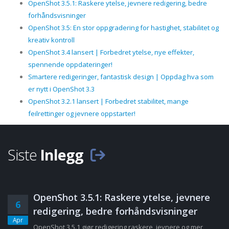
OpenShot 3.5.1: Raskere ytelse, jevnere redigering, bedre
forhåndsvisninger
OpenShot 3.5: En stor oppgradering for hastighet, stabilitet og
kreativ kontroll
OpenShot 3.4 lansert | Forbedret ytelse, nye effekter,
spennende oppdateringer!
Smartere redigeringer, fantastisk design | Oppdag hva som
er nytt i OpenShot 3.3
OpenShot 3.2.1 lansert | Forbedret stabilitet, mange
feilrettinger og jevnere oppstarter!
Siste
Inlegg
OpenShot 3.5.1: Raskere ytelse, jevnere
6
redigering, bedre forhåndsvisninger
Apr
OpenShot 3.5.1 gjør redigering raskere, jevnere og mer