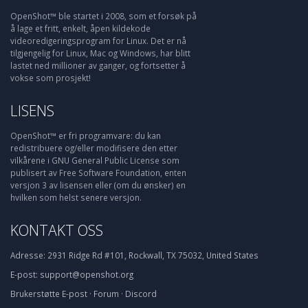
OpenShot™ ble startet i 2008, som et forsøk på
å lage et fritt, enkelt, åpen kildekode
videoredigeringsprogram for Linux. Det er nå
tilgjengelig for Linux, Mac og Windows, har blitt
lastet ned millioner av ganger, og fortsetter å
vokse som prosjekt!
LISENS
OpenShot™ er fri programvare: du kan
redistribuere og/eller modifisere den etter
vilkårene i GNU General Public License som
publisert av Free Software Foundation, enten
versjon 3 av lisensen eller (om du ønsker) en
hvilken som helst senere versjon.
KONTAKT OSS
Adresse:
2931 Ridge Rd #101, Rockwall, TX 75032, United States
E-post:
support@openshot.org
Brukerstøtte
E-post
·
Forum
·
Discord