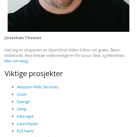
Jonathan Thomas
Hei! Jeg er skaperen av OpenShot Video Editor, en gratis, åpen
kildekode, ikke-lineær videoredigerer for Linux, Mac og Windows.
Mer om meg...
Viktige prosjekter
Amazon Web Services
CLion
Django
Gimp
Inkscape
Launchpad
PyCharm