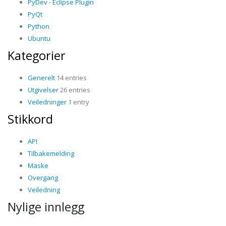
PyDev - Eclipse Plugin
PyQt
Python
Ubuntu
Kategorier
Generelt
14 entries
Utgivelser
26 entries
Veiledninger
1 entry
Stikkord
API
Tilbakemelding
Maske
Overgang
Veiledning
Nylige innlegg