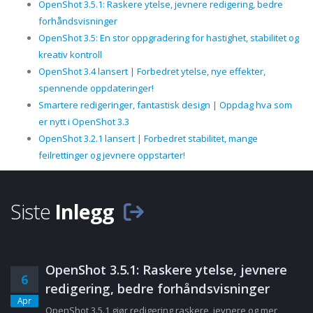
OpenShot 3.5.1: Raskere ytelse, jevnere redigering, bedre
forhåndsvisninger
OpenShot 3.5: En stor oppgradering for hastighet, stabilitet og
kreativ kontroll
OpenShot 3.4 lansert | Forbedret ytelse, nye effekter,
spennende oppdateringer!
Smartere redigeringer, fantastisk design | Oppdag hva som
er nytt i OpenShot 3.3
OpenShot 3.2.1 lansert | Forbedret stabilitet, mange
feilrettinger og jevnere oppstarter!
Siste
Inlegg
OpenShot 3.5.1: Raskere ytelse, jevnere
6
redigering, bedre forhåndsvisninger
Apr
OpenShot 3.5.1 gjør redigering raskere, jevnere og mer