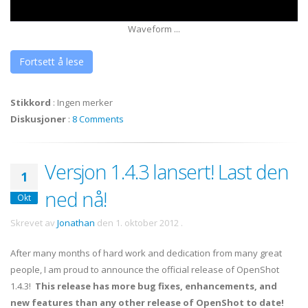
Waveform ...
Fortsett å lese
Stikkord
:
Ingen merker
Diskusjoner
:
8 Comments
Versjon 1.4.3 lansert! Last den
1
ned nå!
Okt
Skrevet av
Jonathan
den
1. oktober 2012
.
After many months of hard work and dedication from many great
people, I am proud to announce the official release of OpenShot
1.4.3!
This release has more bug fixes, enhancements, and
new features than any other release of OpenShot to date!