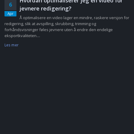
Hvordan optimaliserer jeg en video for
6
jevnere redigering?
Apr
Å optimalisere en video lager en mindre, raskere versjon for
redigering, slik at avspilling, skrubbing, trimming og
forhåndsvisninger føles jevnere uten å endre den endelige
eksportkvaliteten....
Les mer