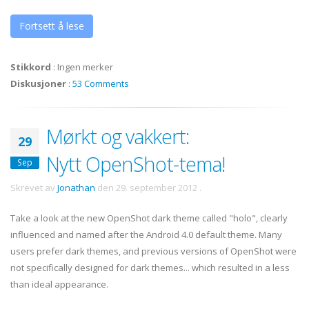
Fortsett å lese
Stikkord
:
Ingen merker
Diskusjoner
:
53 Comments
Mørkt og vakkert:
29
Nytt OpenShot-tema!
Sep
Skrevet av
Jonathan
den
29. september 2012
.
Take a look at the new OpenShot dark theme called "holo", clearly
influenced and named after the Android 4.0 default theme. Many
users prefer dark themes, and previous versions of OpenShot were
not specifically designed for dark themes... which resulted in a less
than ideal appearance.