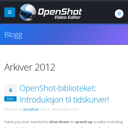
Blogg
Arkiver 2012
OpenShot-biblioteket:
6
Introduksjon til tidskurver!
Des
Skrevet av
Jonathan
den
6. desember 2012
.
Have you ever wanted to
slow down
or
speed up
a video including