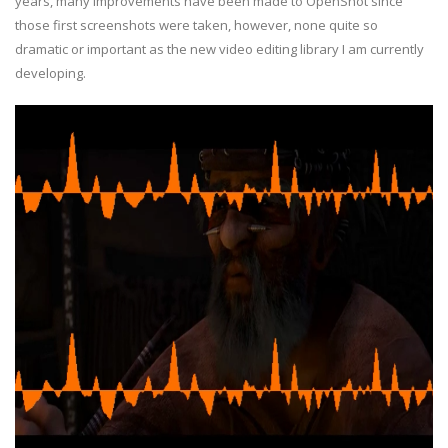
years, many improvements have been made to OpenShot since
those first screenshots were taken, however, none quite so
dramatic or important as the new video editing library I am currently
developing.