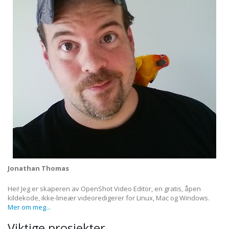
Jonathan Thomas
Hei! Jeg er skaperen av OpenShot Video Editor, en gratis, åpen
kildekode, ikke-lineær videoredigerer for Linux, Mac og Windows.
Mer om meg...
Viktige prosjekter