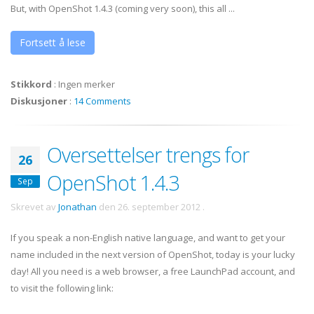
But, with OpenShot 1.4.3 (coming very soon), this all ...
Fortsett å lese
Stikkord
:
Ingen merker
Diskusjoner
:
14 Comments
Oversettelser trengs for
26
OpenShot 1.4.3
Sep
Skrevet av
Jonathan
den
26. september 2012
.
If you speak a non-English native language, and want to get your
name included in the next version of OpenShot, today is your lucky
day! All you need is a web browser, a free LaunchPad account, and
to visit the following link: