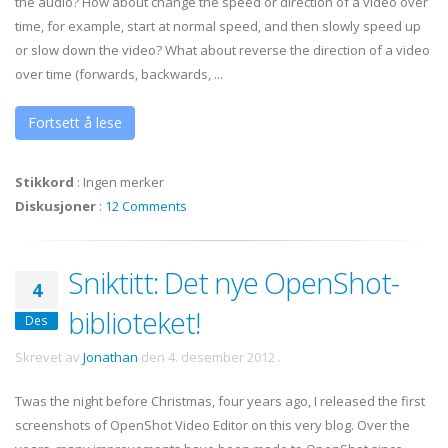
the audio? How about change the speed or direction of a video over
time, for example, start at normal speed, and then slowly speed up
or slow down the video? What about reverse the direction of a video
over time (forwards, backwards, ...
Fortsett å lese
Stikkord
:
Ingen merker
Diskusjoner
:
12 Comments
Sniktitt: Det nye OpenShot-
4
biblioteket!
Des
Skrevet av
Jonathan
den
4. desember 2012
.
Twas the night before Christmas, four years ago, I released the first
screenshots of OpenShot Video Editor on this very blog. Over the