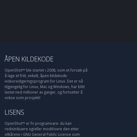
ÅPEN KILDEKODE
OpenShot™ ble startet i 2008, som et forsøk på
å lage et fritt, enkelt, åpen kildekode
videoredigeringsprogram for Linux. Det er nå
tilgjengelig for Linux, Mac og Windows, har blitt
lastet ned millioner av ganger, og fortsetter å
vokse som prosjekt!
LISENS
OpenShot™ er fri programvare: du kan
redistribuere og/eller modifisere den etter
vilkårene i GNU General Public License som