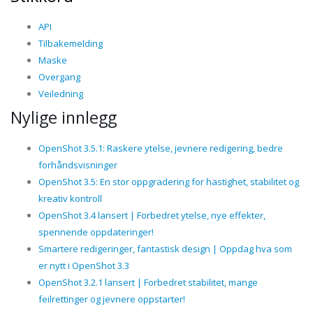
API
Tilbakemelding
Maske
Overgang
Veiledning
Nylige innlegg
OpenShot 3.5.1: Raskere ytelse, jevnere redigering, bedre
forhåndsvisninger
OpenShot 3.5: En stor oppgradering for hastighet, stabilitet og
kreativ kontroll
OpenShot 3.4 lansert | Forbedret ytelse, nye effekter,
spennende oppdateringer!
Smartere redigeringer, fantastisk design | Oppdag hva som
er nytt i OpenShot 3.3
OpenShot 3.2.1 lansert | Forbedret stabilitet, mange
feilrettinger og jevnere oppstarter!