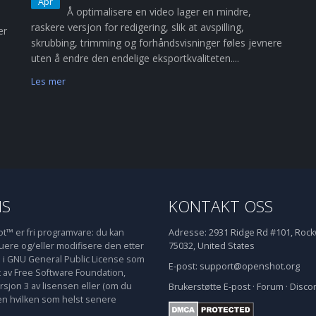
Apr
Å optimalisere en video lager en mindre,
raskere versjon for redigering, slik at avspilling,
er
skrubbing, trimming og forhåndsvisninger føles jevnere
uten å endre den endelige eksportkvaliteten....
Les mer
NS
KONTAKT OSS
™ er fri programvare: du kan
Adresse:
2931 Ridge Rd #101, Rockw
buere og/eller modifisere den etter
75032, United States
e i GNU General Public License som
E-post:
support@openshot.org
t av Free Software Foundation,
rsjon 3 av lisensen eller (om du
Brukerstøtte
E-post
·
Forum
·
Disco
en hvilken som helst senere