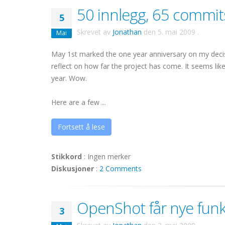
50 innlegg, 65 commits
5
Skrevet av
Jonathan
den
5. mai 2009
.
Mai
May 1st marked the one year anniversary on my decisio
reflect on how far the project has come. It seems like
year. Wow.
Here are a few ...
Fortsett å lese
Stikkord
:
Ingen merker
Diskusjoner
:
2 Comments
OpenShot får nye funk
3