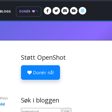
BLOGG
DONÉR
Støtt OpenShot
Donér nå!
python
Søk i bloggen
ild