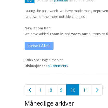
Skrevet av
Jonathan
den
3. mai 2009
.
Mai
During the past week, we have made many improvemen
rundown of the more notable changes:
New Zoom Bar
:
We have added
zoom in
and
zoom out
buttons to t
Fortsett å lese
Stikkord
:
Ingen merker
Diskusjoner
:
4 Comments
…
1
8
9
10
11
Månedlige arkiver