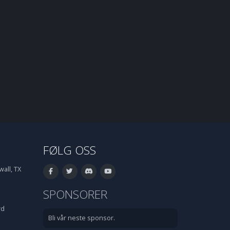
FØLG OSS
all, TX
SPONSORER
rd
Bli vår neste sponsor.