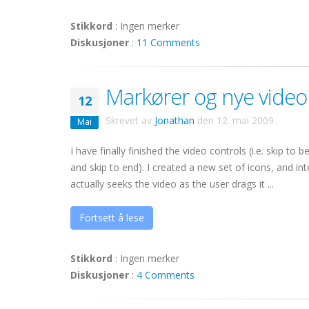
Stikkord
:
Ingen merker
Diskusjoner
:
11 Comments
Markører og nye videok
12
Skrevet av
Jonathan
den
12. mai 2009
.
Mai
I have finally finished the video controls (i.e. skip t
and skip to end). I created a new set of icons, and i
actually seeks the video as the user drags it ...
Fortsett å lese
Stikkord
:
Ingen merker
Diskusjoner
:
4 Comments