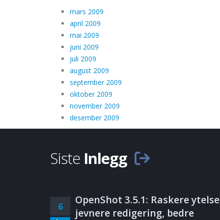
mars 2009
april 2009
mai 2009
juni 2009
juli 2009
august 2009
september 2009
oktober 2009
november 2009
desember 2009
Siste
Inlegg
OpenShot 3.5.1: Raskere ytelse
6
jevnere redigering, bedre