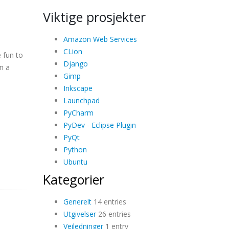
Viktige prosjekter
Amazon Web Services
CLion
 fun to
Django
n a
Gimp
Inkscape
Launchpad
PyCharm
PyDev - Eclipse Plugin
PyQt
Python
Ubuntu
Kategorier
Generelt
14 entries
Utgivelser
26 entries
Veiledninger
1 entry