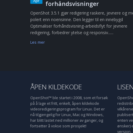
Apr
forhåndsvisninger
OpenShot 3.5.1 gjør redigering raskere, jevnere og m
polert enn noensinne. Den legger til en innebygd
Optimaliser forhåndsvisning-arbeidsflyt for jevnere
redigering, forbedrer ytelse og responsiv......
Les mer
ÅPEN KILDEKODE
LISE
OpenShot™ ble startet i 2008, som et forsøk
OpenShot
på å lage et fritt, enkelt, åpen kildekode
redistri
videoredigeringsprogram for Linux. Det er
vilkåren
nå tilgjengelig for Linux, Mac og Windows,
publiser
har blitt lastet ned millioner av ganger, og
enten ve
fortsetter å vokse som prosjekt!
ønsker) 
versjon.