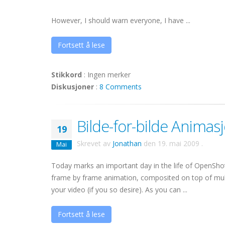
However, I should warn everyone, I have ...
Fortsett å lese
Stikkord
:
Ingen merker
Diskusjoner
:
8 Comments
Bilde-for-bilde Animas
19
Skrevet av
Jonathan
den
19. mai 2009
.
Mai
Today marks an important day in the life of OpenShot 
frame by frame animation, composited on top of multip
your video (if you so desire). As you can ...
Fortsett å lese