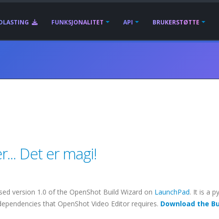
DLASTING
FUNKSJONALITET
API
BRUKERSTØTTE
... Det er magi!
eased version 1.0 of the
OpenShot
Build Wizard on
LaunchPad
. It is a 
e dependencies that
OpenShot
Video Editor requires.
Download the Bu