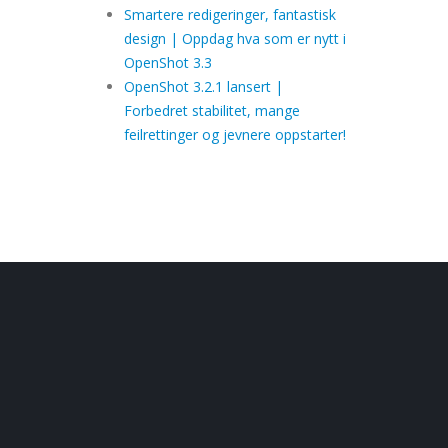
Smartere redigeringer, fantastisk
design | Oppdag hva som er nytt i
OpenShot 3.3
OpenShot 3.2.1 lansert |
Forbedret stabilitet, mange
feilrettinger og jevnere oppstarter!