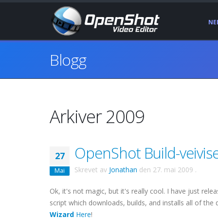
NE
Blogg
Arkiver 2009
OpenShot Build-veiviser
27
Skrevet av
Jonathan
den
27. mai 2009
.
Mai
Ok
, it's not magic, but it's really cool. I have just rel
script which downloads, builds, and installs all of th
Wizard
Here
!