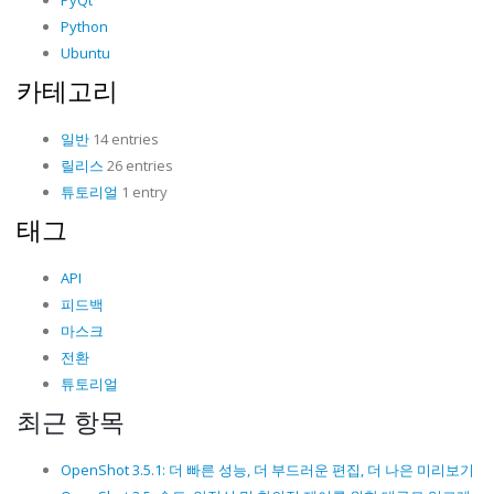
PyQt
Python
Ubuntu
카테고리
일반
14 entries
릴리스
26 entries
튜토리얼
1 entry
태그
API
피드백
마스크
전환
튜토리얼
최근 항목
OpenShot 3.5.1: 더 빠른 성능, 더 부드러운 편집, 더 나은 미리보기