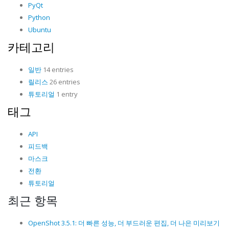
PyQt
Python
Ubuntu
카테고리
일반
14 entries
릴리스
26 entries
튜토리얼
1 entry
태그
API
피드백
마스크
전환
튜토리얼
최근 항목
OpenShot 3.5.1: 더 빠른 성능, 더 부드러운 편집, 더 나은 미리보기