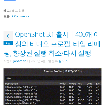
태그
:
태그 없음
토론
:
9 Comments
OpenShot 3.1 출시 | 400개 이
6
상의 비디오 프로필, 타임 리매
4월
핑, 향상된 실행 취소/다시 실행
작성자
Jonathan
에
2023년 4월 6일
분류
릴리스
.