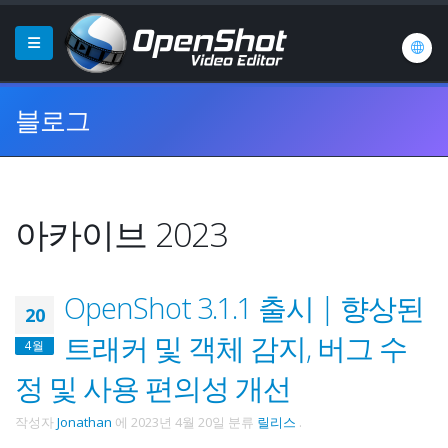
블로그
아카이브 2023
OpenShot 3.1.1 출시 | 향상된
20
트래커 및 객체 감지, 버그 수
4월
정 및 사용 편의성 개선
작성자
Jonathan
에
2023년 4월 20일
분류
릴리스
.