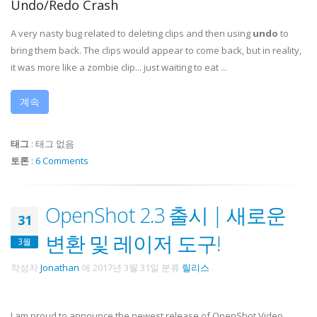
Undo/Redo Crash
A very nasty bug related to deleting clips and then using
undo
to
bring them back. The clips would appear to come back, but in reality,
it was more like a zombie clip... just waiting to eat ...
계속
태그
:
태그 없음
토론
:
6 Comments
OpenShot 2.3 출시 | 새로운
31
변환 및 레이저 도구!
3월
작성자
Jonathan
에
2017년 3월 31일
분류
릴리스
.
I am proud to announce the newest release of OpenShot Video