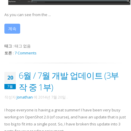
As you can see from the ...
계속
태그
:
태그 없음
토론
:
7 Comments
6월 / 7월 개발 업데이트 (3부
20
작 중 1부)
7월
작성자
Jonathan
에
2014년 7월 20일
.
I hope everyone is having a great summer! I have been very busy
working on OpenShot 2.0 (of course), and have an update that is just
too big to fit into a single post. So, I have broken this update into 3