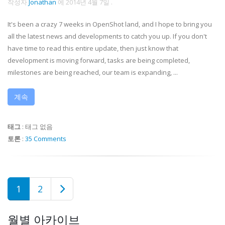
작성자
Jonathan
에
2014년 4월 7일
.
It's been a crazy 7 weeks in OpenShot land, and I hope to bring you
all the latest news and developments to catch you up. If you don't
have time to read this entire update, then just know that
development is moving forward, tasks are being completed,
milestones are being reached, our team is expanding, ...
계속
태그
:
태그 없음
토론
:
35 Comments
1
2
월별 아카이브