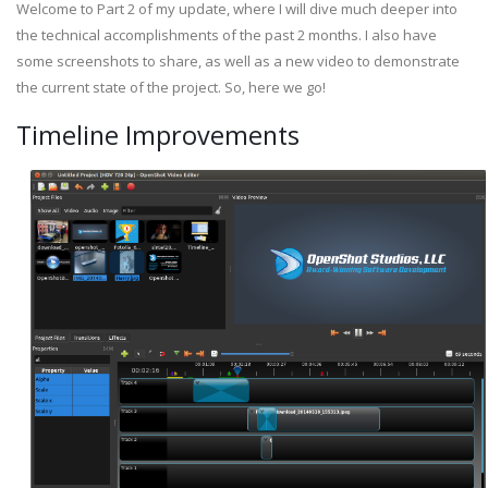
Welcome to Part 2 of my update, where I will dive much deeper into
the technical accomplishments of the past 2 months. I also have
some screenshots to share, as well as a new video to demonstrate
the current state of the project. So, here we go!
Timeline Improvements