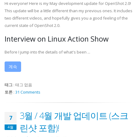
Hi everyone! Here is my May development update for OpenShot 2.0!
This update will be a little different than my previous ones. It includes
two different videos, and hopefully gives you a good feeling of the
current state of OpenShot 2.0.
Interview on Linux Action Show
Before I jump into the details of what's been ...
계속
태그
:
태그 없음
토론
:
31 Comments
3월 / 4월 개발 업데이트 (스크
7
린샷 포함)!
4월