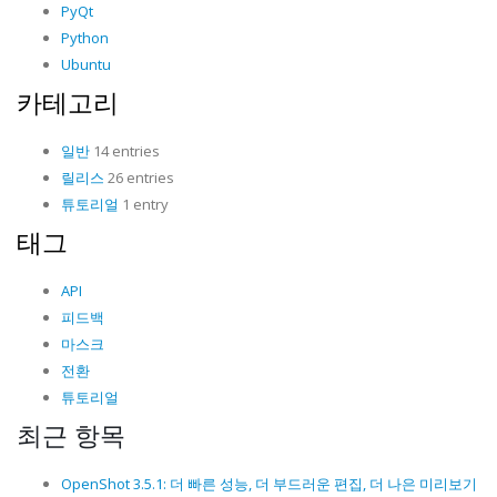
PyQt
Python
Ubuntu
카테고리
일반
14 entries
릴리스
26 entries
튜토리얼
1 entry
태그
API
피드백
마스크
전환
튜토리얼
최근 항목
OpenShot 3.5.1: 더 빠른 성능, 더 부드러운 편집, 더 나은 미리보기