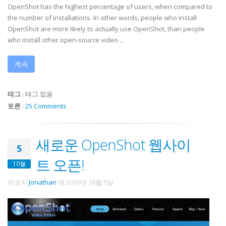
OpenShot has the highest percentage of users, when compared to
the number of installations. In other words, people who install
OpenShot are more likely to actually use OpenShot, than people
who install other open-source video ...
계속
태그
:
태그 없음
토론
:
25 Comments
새로운 OpenShot 웹사이
5
트 오픈!
10월
작성자
Jonathan
에
2010년 10월 5일
.