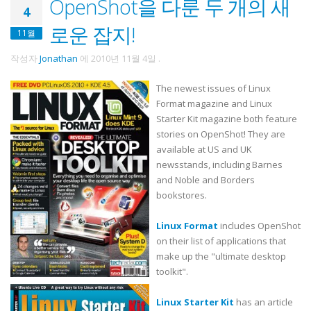
OpenShot을 다룬 두 개의 새
4
로운 잡지!
11월
작성자
Jonathan
에
2010년 11월 4일
.
The newest issues of Linux
Format magazine and Linux
Starter Kit magazine both feature
stories on OpenShot! They are
available at US and UK
newsstands, including Barnes
and Noble and Borders
bookstores.
Linux Format
includes OpenShot
on their list of applications that
make up the "ultimate desktop
toolkit".
Linux Starter Kit
has an article