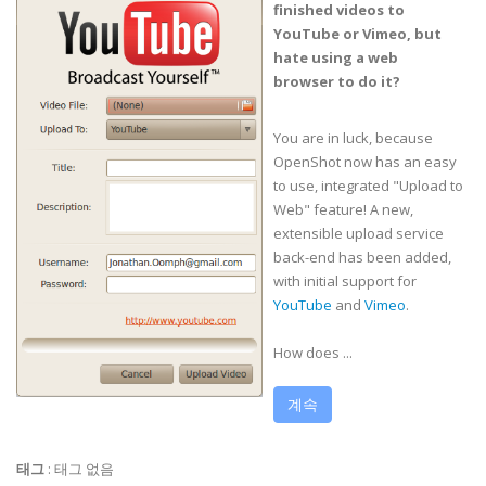
finished videos to
YouTube or Vimeo, but
hate using a web
browser to do it?
You are in luck, because
OpenShot now has an easy
to use, integrated "Upload to
Web" feature! A new,
extensible upload service
back-end has been added,
with initial support for
YouTube
and
Vimeo
.
How does ...
계속
태그
:
태그 없음