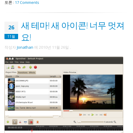
토론
:
17 Comments
새 테마! 새 아이콘! 너무 멋져
26
요!
11월
작성자
Jonathan
에
2010년 11월 26일
.