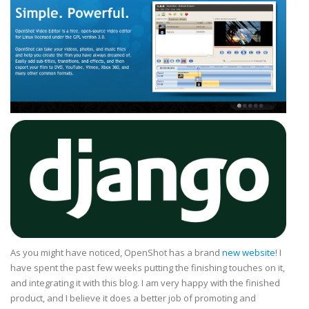
As you might have noticed, OpenShot has a brand
new website
! I
have spent the past few weeks putting the finishing touches on it,
and integrating it with this blog. I am very happy with the finished
product, and I believe it does a better job of promoting and