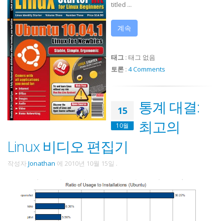
titled ...
계속
태그
:
태그 없음
토론
:
4 Comments
통계 대결:
15
최고의
10월
Linux 비디오 편집기
작성자
Jonathan
에
2010년 10월 15일
.