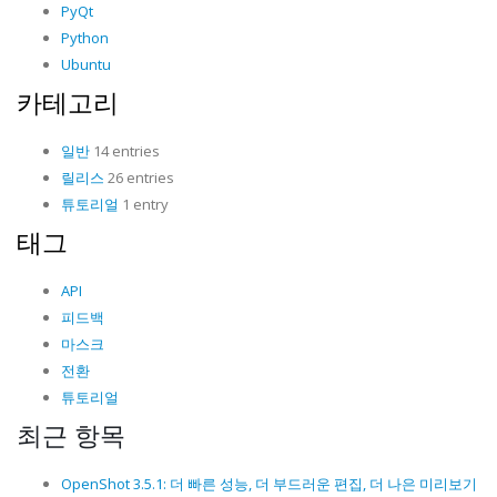
PyQt
Python
Ubuntu
카테고리
일반
14 entries
릴리스
26 entries
튜토리얼
1 entry
태그
API
피드백
마스크
전환
튜토리얼
최근 항목
OpenShot 3.5.1: 더 빠른 성능, 더 부드러운 편집, 더 나은 미리보기