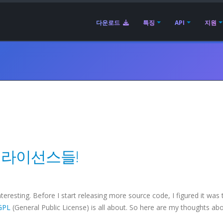
다운로드
특징
API
지원
 이런 라이선스들!
teresting. Before I start releasing more source code, I figured it was 
GPL
(General Public License) is all about. So here are my thoughts ab