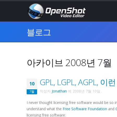
블로그
아카이브 2008년 7월
GPL, LGPL, AGPL,
10
작성자
Jonathan
에
2008년 7월 10일
.
7월
I never thought licensing free software would be so in
understand what the
Free Software Foundation
and
licensing free software: