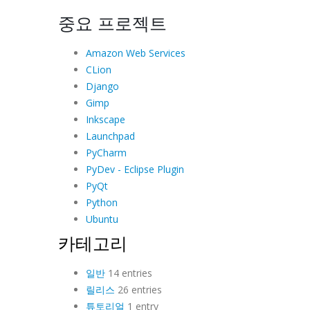
중요 프로젝트
Amazon Web Services
CLion
Django
Gimp
Inkscape
Launchpad
PyCharm
PyDev - Eclipse Plugin
PyQt
Python
Ubuntu
카테고리
일반
14 entries
릴리스
26 entries
튜토리얼
1 entry