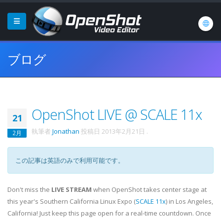
ブログ
OpenShot LIVE @ SCALE 11x
21
執筆者
Jonathan
投稿日
2013年2月21日
.
2月
この記事は英語のみで利用可能です。
Don't miss the
LIVE STREAM
when OpenShot takes center stage at
this year's Southern California Linux Expo (
SCALE 11x
) in Los Angeles,
California! Just keep this page open for a real-time countdown. Once