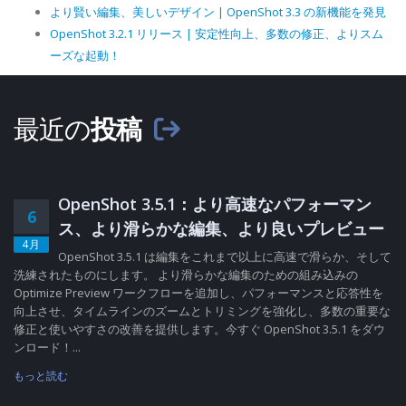
より賢い編集、美しいデザイン | OpenShot 3.3 の新機能を発見
OpenShot 3.2.1 リリース | 安定性向上、多数の修正、よりスム
ーズな起動！
最近の
投稿
OpenShot 3.5.1：より高速なパフォーマン
6
ス、より滑らかな編集、より良いプレビュー
4月
OpenShot 3.5.1 は編集をこれまで以上に高速で滑らか、そして
洗練されたものにします。 より滑らかな編集のための組み込みの
Optimize Preview ワークフローを追加し、パフォーマンスと応答性を
向上させ、タイムラインのズームとトリミングを強化し、多数の重要な
修正と使いやすさの改善を提供します。今すぐ OpenShot 3.5.1 をダウ
ンロード！...
もっと読む