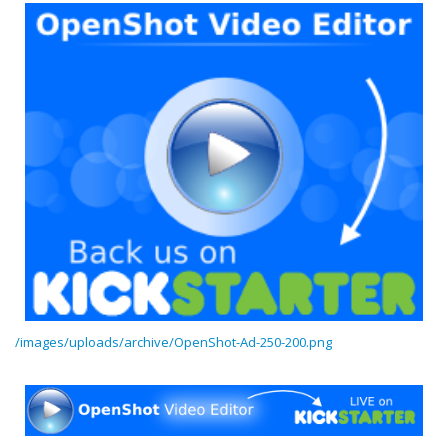
/images/uploads/archive/OpenShot-Ad-250-200.png