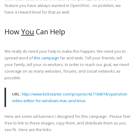
feature you have always wanted in OpenShot... no problem, we
have a reward level for that as well.
How
You
Can Help
We really do need your help to make this happen. We need you to
spread word of
this campaign
far and wide. Tell your friends, tell
your family, tell your co-workers. In order to reach our goal, we need
coverage on as many websites, forums, and social networks as
possible.
URL:
http://www.kickstarter.com/projects/421164014/openshot-
video-editor-for-windows-mac-and-linux
Here are some ad banners I designed for this campaign. Please feel
free to link to these images, copy them, and distribute them as you
see fit. Here are the links: