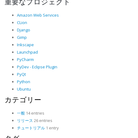
重要なプロジェクト
Amazon Web Services
CLion
Django
Gimp
Inkscape
Launchpad
PyCharm
PyDev - Eclipse Plugin
PyQt
Python
Ubuntu
カテゴリー
一般
14 entries
リリース
26 entries
チュートリアル
1 entry