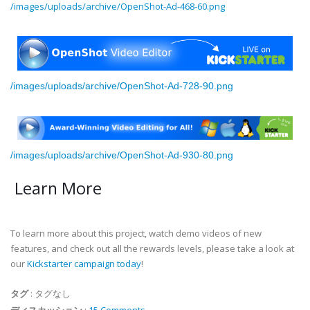
/images/uploads/archive/OpenShot-Ad-468-60.png
/images/uploads/archive/OpenShot-Ad-728-90.png
/images/uploads/archive/OpenShot-Ad-930-80.png
Learn More
To learn more about this project, watch demo videos of new
features, and check out all the rewards levels, please take a look at
our
Kickstarter campaign today
!
タグ
:
タグなし
ディスカッション
:
15 Comments