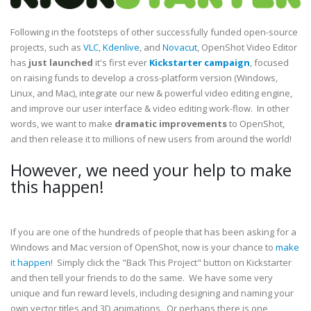
Following in the footsteps of other successfully funded open-source
projects, such as
VLC
,
Kdenlive
, and
Novacut
, OpenShot Video Editor
has
just launched
it's first ever
Kickstarter campaign
, focused
on raising funds to develop a cross-platform version (Windows,
Linux, and Mac), integrate our new & powerful video editing engine,
and improve our user interface & video editing work-flow. In other
words, we want to make
dramatic improvements
to OpenShot,
and then release it to millions of new users from around the world!
However, we need your help to make
this happen!
If you are one of the hundreds of people that has been asking for a
Windows and Mac version of OpenShot, now is your chance to
make
it happen
! Simply click the "Back This Project" button on Kickstarter
and then tell your friends to do the same. We have some very
unique and fun reward levels, including designing and naming your
own vector titles and 3D animations. Or perhaps there is one