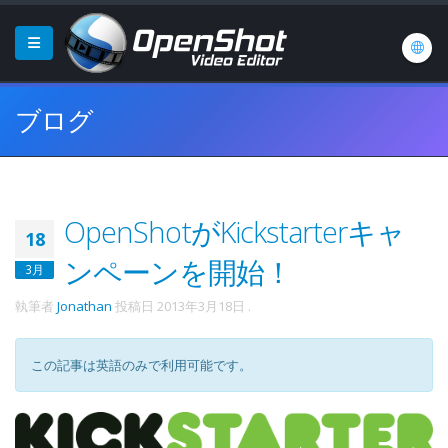
ブログ
OpenShotがKickstarterキャ
18
ンペーンを開始！
3月
執筆者
Jonathan
投稿日
2013年3月18日
.
この記事は英語のみで利用可能です。