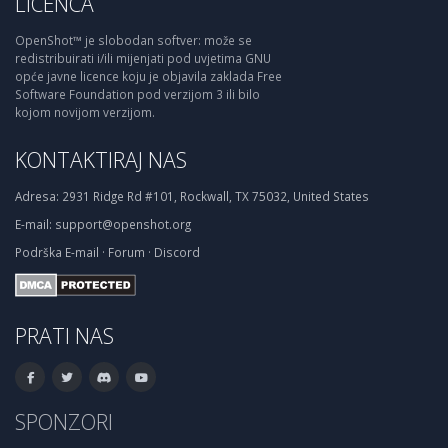
LICENCA
OpenShot™ je slobodan softver: može se
redistribuirati i/ili mijenjati pod uvjetima GNU
opće javne licence koju je objavila zaklada Free
Software Foundation pod verzijom 3 ili bilo
kojom novijom verzijom.
KONTAKTIRAJ NAS
Adresa:
2931 Ridge Rd #101, Rockwall, TX 75032, United States
E-mail:
support@openshot.org
Podrška
E-mail
·
Forum
·
Discord
PRATI NAS
SPONZORI