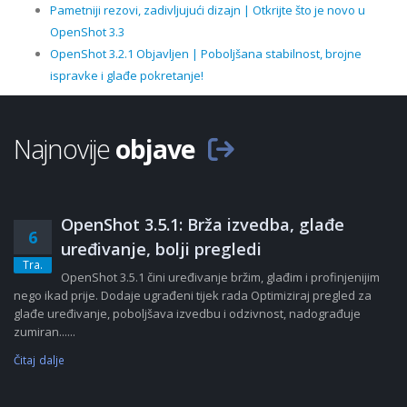
Pametniji rezovi, zadivljujući dizajn | Otkrijte što je novo u
OpenShot 3.3
OpenShot 3.2.1 Objavljen | Poboljšana stabilnost, brojne
ispravke i glađe pokretanje!
Najnovije
objave
OpenShot 3.5.1: Brža izvedba, glađe
6
uređivanje, bolji pregledi
Tra.
OpenShot 3.5.1 čini uređivanje bržim, glađim i profinjenijim
nego ikad prije. Dodaje ugrađeni tijek rada Optimiziraj pregled za
glađe uređivanje, poboljšava izvedbu i odzivnost, nadograđuje
zumiran......
Čitaj dalje