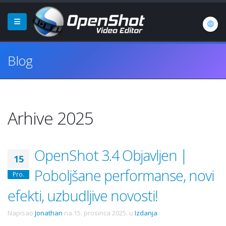
Blog
Arhive 2025
OpenShot 3.4 Objavljen |
15
Poboljšane performanse, novi
Pro.
efekti, uzbudljive novosti!
Napisao
Jonathan
na
15. prosinca 2025.
u
Izdanja
.