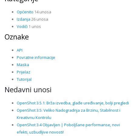
Općenito
14 unosa
Izdanja
26 unosa
Vodiči
1 unos
Oznake
API
Povratne informacije
Maska
Prijelaz
Tutorijal
Nedavni unosi
OpenShot 3.5.1: Brža izvedba, glađe uređivanje, bolji pregledi
OpenShot 3.5: Veliko Nadogradnja za Brzinu, Stabilnost i
Kreativnu Kontrolu
OpenShot 3.4 Objavljen | Poboljšane performanse, novi
efekti, uzbudljive novosti!