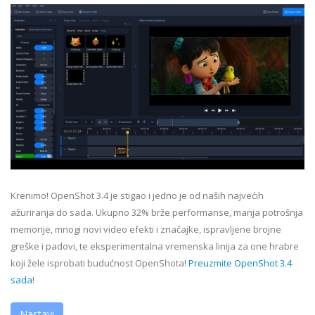
Krenimo! OpenShot 3.4 je stigao i jedno je od naših najvećih
ažuriranja do sada. Ukupno 32% brže performanse, manja potrošnja
memorije, mnogi novi video efekti i značajke, ispravljene brojne
greške i padovi, te eksperimentalna vremenska linija za one hrabre
koji žele isprobati budućnost OpenShota!
Preuzmite OpenShot 3.4
sada
!
Nastavi