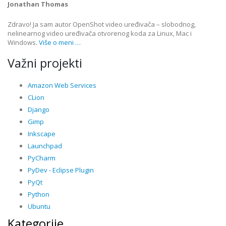
Jonathan Thomas
Zdravo! Ja sam autor OpenShot video uređivača – slobodnog,
nelinearnog video uređivača otvorenog koda za Linux, Mac i
Windows.
Više o meni …
Važni projekti
Amazon Web Services
CLion
Django
Gimp
Inkscape
Launchpad
PyCharm
PyDev - Eclipse Plugin
PyQt
Python
Ubuntu
Kategorije