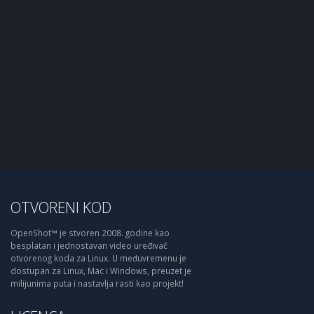
OTVORENI KOD
OpenShot™ je stvoren 2008. godine kao
besplatan i jednostavan video uređivač
otvorenog koda za Linux. U međuvremenu je
dostupan za Linux, Mac i Windows, preuzet je
milijunima puta i nastavlja rasti kao projekt!