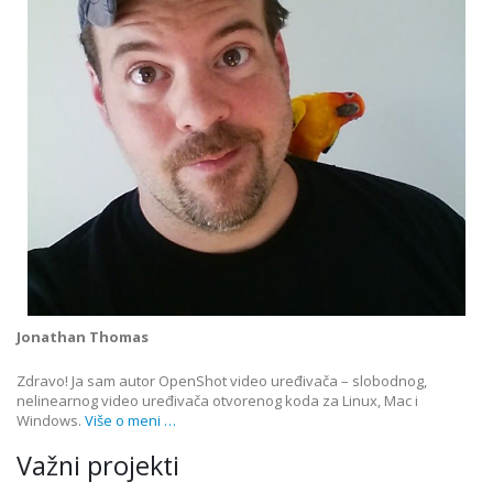
Jonathan Thomas
Zdravo! Ja sam autor OpenShot video uređivača – slobodnog,
nelinearnog video uređivača otvorenog koda za Linux, Mac i
Windows.
Više o meni …
Važni projekti