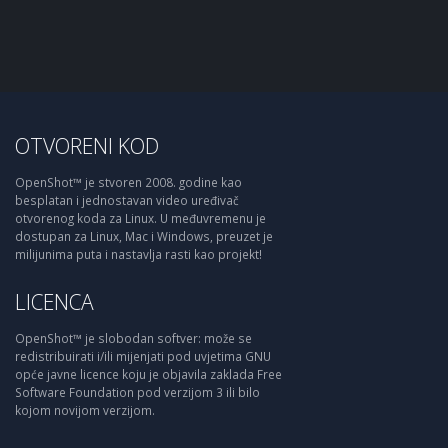
OTVORENI KOD
OpenShot™ je stvoren 2008. godine kao
besplatan i jednostavan video uređivač
otvorenog koda za Linux. U međuvremenu je
dostupan za Linux, Mac i Windows, preuzet je
milijunima puta i nastavlja rasti kao projekt!
LICENCA
OpenShot™ je slobodan softver: može se
redistribuirati i/ili mijenjati pod uvjetima GNU
opće javne licence koju je objavila zaklada Free
Software Foundation pod verzijom 3 ili bilo
kojom novijom verzijom.