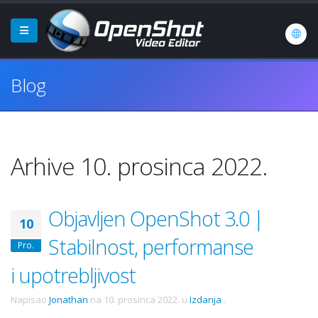
Blog
Arhive 10. prosinca 2022.
Objavljen OpenShot 3.0 |
10
Stabilnost, performanse
Pro.
i upotrebljivost
Napisao
Jonathan
na
10. prosinca 2022.
u
Izdanja
.