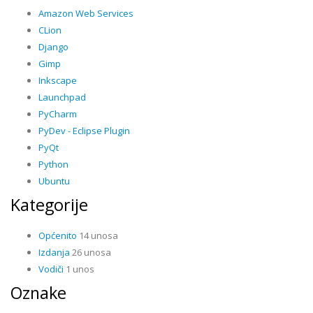
Amazon Web Services
CLion
Django
Gimp
Inkscape
Launchpad
PyCharm
PyDev - Eclipse Plugin
PyQt
Python
Ubuntu
Kategorije
Općenito
14 unosa
Izdanja
26 unosa
Vodiči
1 unos
Oznake