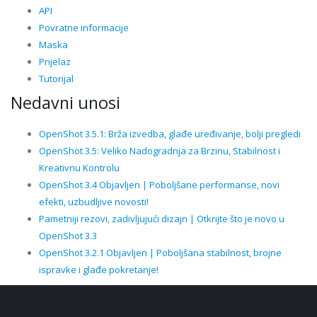
API
Povratne informacije
Maska
Prijelaz
Tutorijal
Nedavni unosi
OpenShot 3.5.1: Brža izvedba, glađe uređivanje, bolji pregledi
OpenShot 3.5: Veliko Nadogradnja za Brzinu, Stabilnost i
Kreativnu Kontrolu
OpenShot 3.4 Objavljen | Poboljšane performanse, novi
efekti, uzbudljive novosti!
Pametniji rezovi, zadivljujući dizajn | Otkrijte što je novo u
OpenShot 3.3
OpenShot 3.2.1 Objavljen | Poboljšana stabilnost, brojne
ispravke i glađe pokretanje!