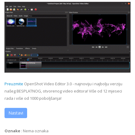
Preuzmite
OpenShot Video Editor 3.0 - najnoviju i najbolju verziju
našeg BESPLATNOG, otvorenog video editora! Više od 12 mjeseci
rada i više od 1000 poboljšanja!
Nastavi
Oznake
:
Nema oznaka