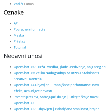
Vodiči
1 unos
Oznake
API
Povratne informacije
Maska
Prijelaz
Tutorijal
Nedavni unosi
OpenShot 3.5.1: Brža izvedba, glađe uređivanje, bolji pregledi
OpenShot 3.5: Veliko Nadogradnja za Brzinu, Stabilnost i
Kreativnu Kontrolu
OpenShot 3.4 Objavljen | Poboljšane performanse, novi
efekti, uzbudljive novosti!
Pametniji rezovi, zadivljujući dizajn | Otkrijte što je novo u
OpenShot 3.3
OpenShot 3.2.1 Objavljen | Poboljšana stabilnost, brojne