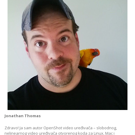
Jonathan Thomas
Zdravo! Ja sam autor OpenShot video uređivača – slobodnog,
nelinearnog video uređivača otvorenog koda za Linux, Mac i