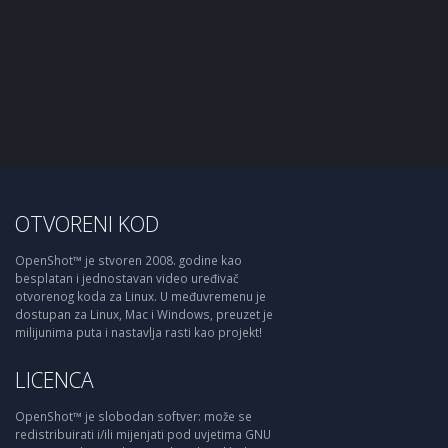
OTVORENI KOD
OpenShot™ je stvoren 2008. godine kao
besplatan i jednostavan video uređivač
otvorenog koda za Linux. U međuvremenu je
dostupan za Linux, Mac i Windows, preuzet je
milijunima puta i nastavlja rasti kao projekt!
LICENCA
OpenShot™ je slobodan softver: može se
redistribuirati i/ili mijenjati pod uvjetima GNU