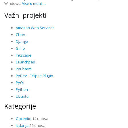
Windows.
Više o meni …
Važni projekti
Amazon Web Services
CLion
Django
Gimp
Inkscape
Launchpad
PyCharm
PyDev - Eclipse Plugin
PyQt
Python
Ubuntu
Kategorije
Općenito
14 unosa
Izdanja
26 unosa