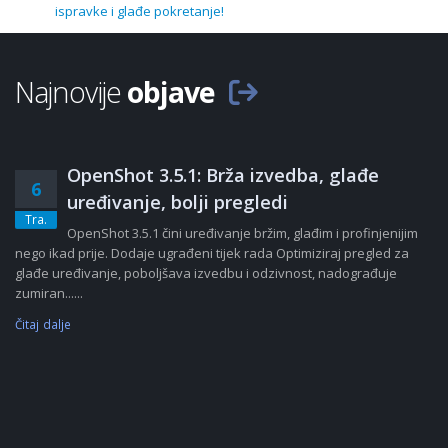
ispravke i glađe pokretanje!
Najnovije
objave
OpenShot 3.5.1: Brža izvedba, glađe
6
uređivanje, bolji pregledi
Tra.
OpenShot 3.5.1 čini uređivanje bržim, glađim i profinjenijim
nego ikad prije. Dodaje ugrađeni tijek rada Optimiziraj pregled za
glađe uređivanje, poboljšava izvedbu i odzivnost, nadograđuje
zumiran......
Čitaj dalje