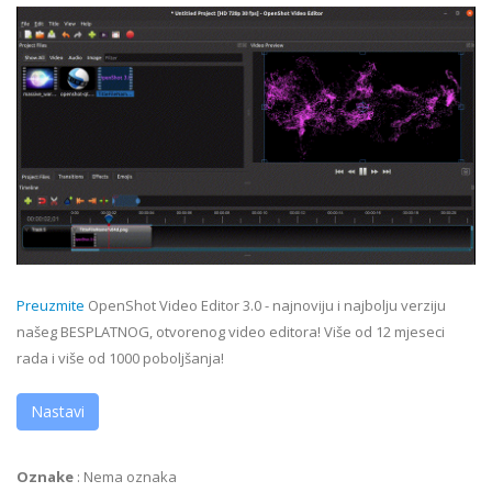
Preuzmite
OpenShot Video Editor 3.0 - najnoviju i najbolju verziju
našeg BESPLATNOG, otvorenog video editora! Više od 12 mjeseci
rada i više od 1000 poboljšanja!
Nastavi
Oznake
:
Nema oznaka