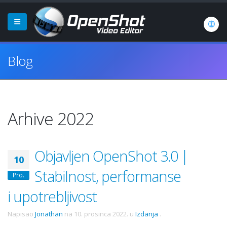
Blog
Arhive 2022
Objavljen OpenShot 3.0 |
10
Stabilnost, performanse
Pro.
i upotrebljivost
Napisao
Jonathan
na
10. prosinca 2022.
u
Izdanja
.