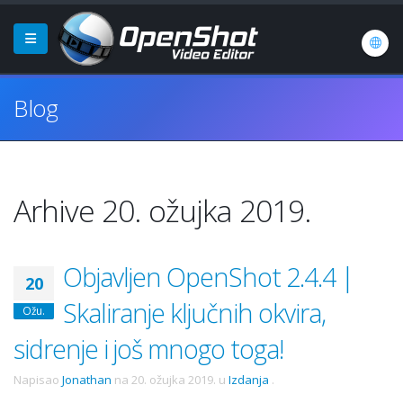
Blog
Arhive 20. ožujka 2019.
Objavljen OpenShot 2.4.4 |
20
Skaliranje ključnih okvira,
Ožu.
sidrenje i još mnogo toga!
Napisao
Jonathan
na
20. ožujka 2019.
u
Izdanja
.