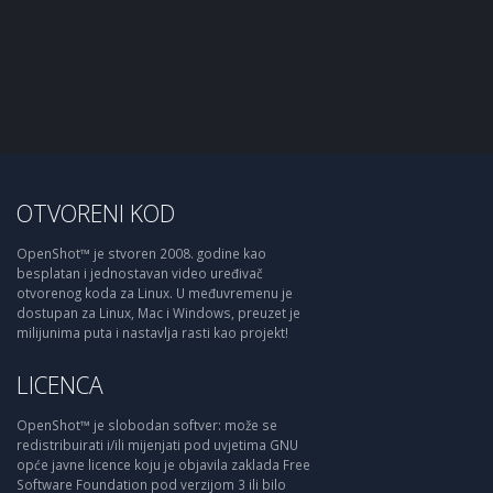
OTVORENI KOD
OpenShot™ je stvoren 2008. godine kao
besplatan i jednostavan video uređivač
otvorenog koda za Linux. U međuvremenu je
dostupan za Linux, Mac i Windows, preuzet je
milijunima puta i nastavlja rasti kao projekt!
LICENCA
OpenShot™ je slobodan softver: može se
redistribuirati i/ili mijenjati pod uvjetima GNU
opće javne licence koju je objavila zaklada Free
Software Foundation pod verzijom 3 ili bilo