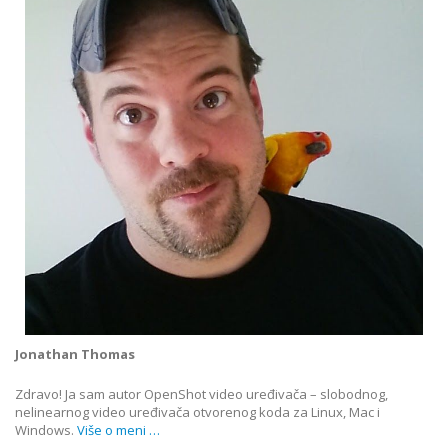
Jonathan Thomas
Zdravo! Ja sam autor OpenShot video uređivača – slobodnog,
nelinearnog video uređivača otvorenog koda za Linux, Mac i
Windows.
Više o meni …