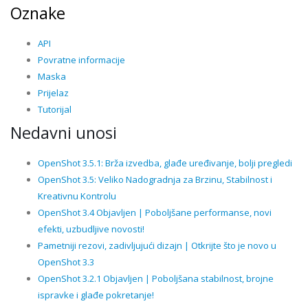
Oznake
API
Povratne informacije
Maska
Prijelaz
Tutorijal
Nedavni unosi
OpenShot 3.5.1: Brža izvedba, glađe uređivanje, bolji pregledi
OpenShot 3.5: Veliko Nadogradnja za Brzinu, Stabilnost i
Kreativnu Kontrolu
OpenShot 3.4 Objavljen | Poboljšane performanse, novi
efekti, uzbudljive novosti!
Pametniji rezovi, zadivljujući dizajn | Otkrijte što je novo u
OpenShot 3.3
OpenShot 3.2.1 Objavljen | Poboljšana stabilnost, brojne
ispravke i glađe pokretanje!