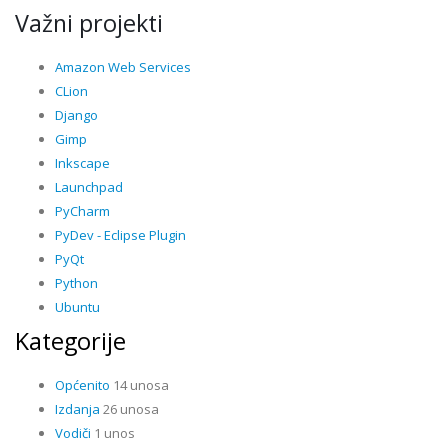
Važni projekti
Amazon Web Services
CLion
Django
Gimp
Inkscape
Launchpad
PyCharm
PyDev - Eclipse Plugin
PyQt
Python
Ubuntu
Kategorije
Općenito
14 unosa
Izdanja
26 unosa
Vodiči
1 unos