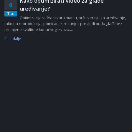
Kako optimizirati video za glađe
6
uređivanje?
Tra.
Optimizacija videa stvara manju, bržu verziju za uređivanje,
tako da reprodukcija, pomicanje, rezanje i pregledi budu glađi bez
promjene kvalitete konačnog izvoza....
Čitaj dalje