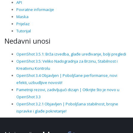
API
Povratne informacije
Maska
Prijelaz
Tutorijal
Nedavni unosi
OpenShot 3.5.1: Brža izvedba, glađe uređivanje, bolji pregledi
OpenShot 3.5: Veliko Nadogradnja za Brzinu, Stabilnost i
Kreativnu Kontrolu
OpenShot 3.4 Objavljen | Poboljšane performanse, novi
efekti, uzbudljive novosti!
Pametniji rezovi, zadivljujući dizajn | Otkrijte što je novo u
OpenShot 3.3
OpenShot 3.2.1 Objavljen | Poboljšana stabilnost, brojne
ispravke i glađe pokretanje!