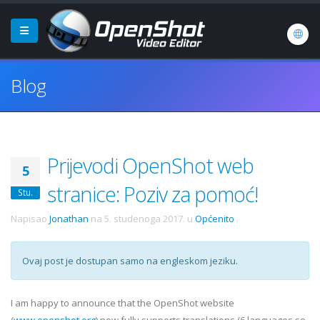
Blog
Prijevodi OpenShot web
5
stranice: Poziv za pomoć!
Stu.
Napisao
Jonathan
na
5. studenoga 2017.
u
Općenito
.
Ovaj post je dostupan samo na engleskom jeziku.
I am happy to announce that the OpenShot website