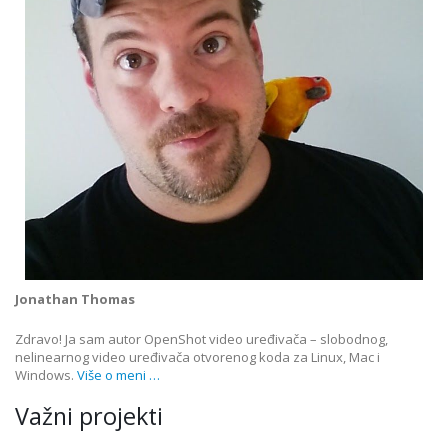
Jonathan Thomas
Zdravo! Ja sam autor OpenShot video uređivača – slobodnog,
nelinearnog video uređivača otvorenog koda za Linux, Mac i
Windows.
Više o meni …
Važni projekti