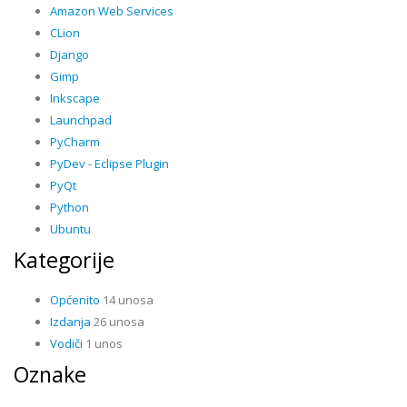
Amazon Web Services
CLion
Django
Gimp
Inkscape
Launchpad
PyCharm
PyDev - Eclipse Plugin
PyQt
Python
Ubuntu
Kategorije
Općenito
14 unosa
Izdanja
26 unosa
Vodiči
1 unos
Oznake