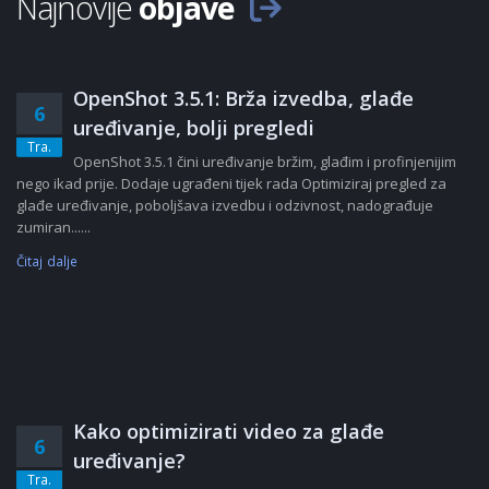
Najnovije
objave
OpenShot 3.5.1: Brža izvedba, glađe
6
uređivanje, bolji pregledi
Tra.
OpenShot 3.5.1 čini uređivanje bržim, glađim i profinjenijim
nego ikad prije. Dodaje ugrađeni tijek rada Optimiziraj pregled za
glađe uređivanje, poboljšava izvedbu i odzivnost, nadograđuje
zumiran......
Čitaj dalje
Kako optimizirati video za glađe
6
uređivanje?
Tra.