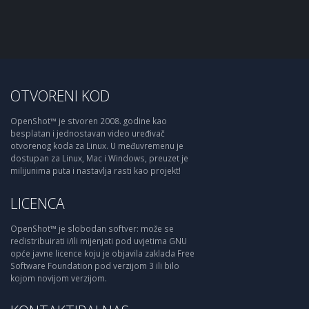
OTVORENI KOD
OpenShot™ je stvoren 2008. godine kao
besplatan i jednostavan video uređivač
otvorenog koda za Linux. U međuvremenu je
dostupan za Linux, Mac i Windows, preuzet je
milijunima puta i nastavlja rasti kao projekt!
LICENCA
OpenShot™ je slobodan softver: može se
redistribuirati i/ili mijenjati pod uvjetima GNU
opće javne licence koju je objavila zaklada Free
Software Foundation pod verzijom 3 ili bilo
kojom novijom verzijom.