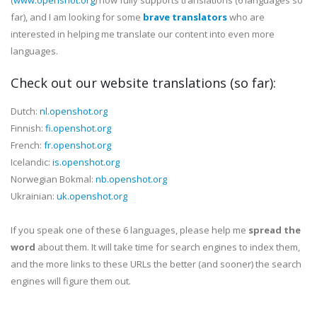
(
www.openshot.org
) now fully supports translations (6 languages so
far), and I am looking for some
brave translators
who are
interested in helping me translate our content into even more
languages.
Check out our website translations
(so far)
:
Dutch:
nl.openshot.org
Finnish:
fi.openshot.org
French:
fr.openshot.org
Icelandic:
is.openshot.org
Norwegian Bokmal:
nb.openshot.org
Ukrainian:
uk.openshot.org
If you speak one of these 6 languages, please help me
spread the
word
about them. It will take time for search engines to index them,
and the more links to these URLs the better (and sooner) the search
engines will figure them out.