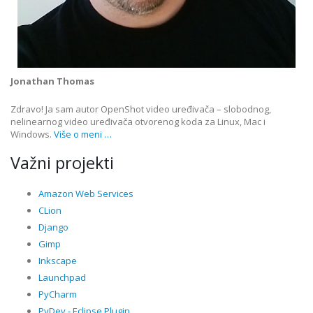
Jonathan Thomas
Zdravo! Ja sam autor OpenShot video uređivača – slobodnog,
nelinearnog video uređivača otvorenog koda za Linux, Mac i
Windows.
Više o meni …
Važni projekti
Amazon Web Services
CLion
Django
Gimp
Inkscape
Launchpad
PyCharm
PyDev - Eclipse Plugin