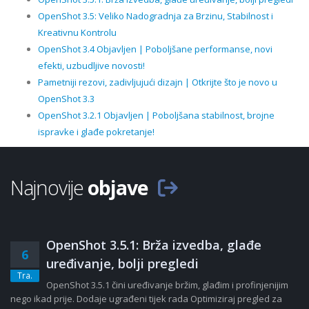
OpenShot 3.5: Veliko Nadogradnja za Brzinu, Stabilnost i
Kreativnu Kontrolu
OpenShot 3.4 Objavljen | Poboljšane performanse, novi
efekti, uzbudljive novosti!
Pametniji rezovi, zadivljujući dizajn | Otkrijte što je novo u
OpenShot 3.3
OpenShot 3.2.1 Objavljen | Poboljšana stabilnost, brojne
ispravke i glađe pokretanje!
Najnovije
objave
OpenShot 3.5.1: Brža izvedba, glađe
6
uređivanje, bolji pregledi
Tra.
OpenShot 3.5.1 čini uređivanje bržim, glađim i profinjenijim
nego ikad prije. Dodaje ugrađeni tijek rada Optimiziraj pregled za