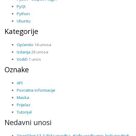
PyQt
Python
Ubuntu
Kategorije
Općenito
14 unosa
Izdanja
26 unosa
Vodiči
1 unos
Oznake
API
Povratne informacije
Maska
Prijelaz
Tutorijal
Nedavni unosi
OpenShot 3.5.1: Brža izvedba, glađe uređivanje, bolji pregledi