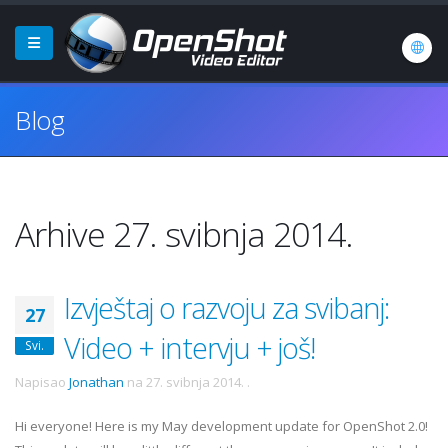
Blog
Arhive 27. svibnja 2014.
Izvještaj o razvoju za svibanj:
27
Video + intervju + još!
Svi.
Napisao
Jonathan
na
27. svibnja 2014.
.
Hi everyone! Here is my May development update for OpenShot 2.0!