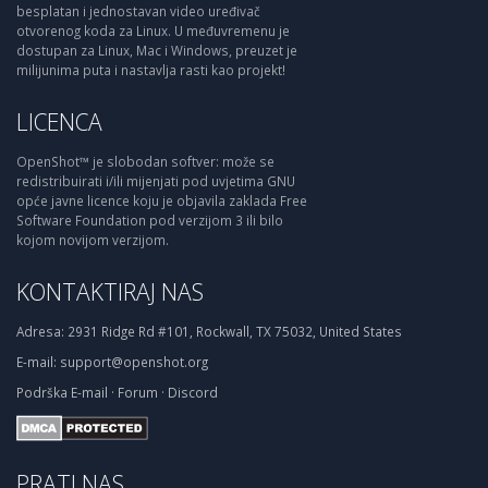
besplatan i jednostavan video uređivač
otvorenog koda za Linux. U međuvremenu je
dostupan za Linux, Mac i Windows, preuzet je
milijunima puta i nastavlja rasti kao projekt!
LICENCA
OpenShot™ je slobodan softver: može se
redistribuirati i/ili mijenjati pod uvjetima GNU
opće javne licence koju je objavila zaklada Free
Software Foundation pod verzijom 3 ili bilo
kojom novijom verzijom.
KONTAKTIRAJ NAS
Adresa:
2931 Ridge Rd #101, Rockwall, TX 75032, United States
E-mail:
support@openshot.org
Podrška
E-mail
·
Forum
·
Discord
PRATI NAS