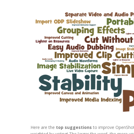
Here are the
top suggestions
to improve OpenShot,
weighted by voting! The larger the word, the more votes (