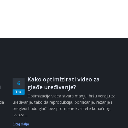
Kako optimizirati video za
6
i
glađe uređivanje?
Tra.
i
Optimizacija videa stvara manju, bržu verziju za
ada
uređivanje, tako da reprodukcija, pomicanje, rezanje i
pregledi budu glađi bez promjene kvalitete konačnog
izvoza....
Čitaj dalje