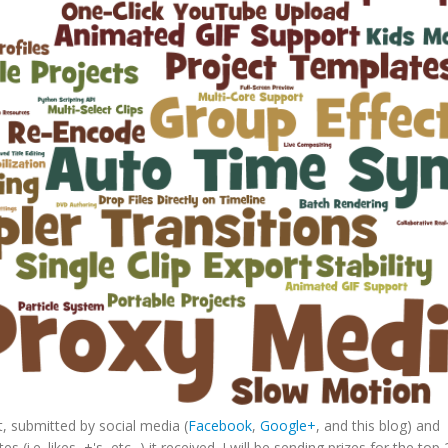
 submitted by social media (
Facebook
,
Google+
, and this blog) and
i.e. likes, +'s, etc...) it received. I will be sending prizes for the top 