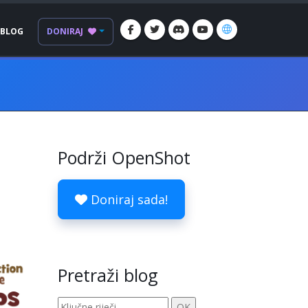
BLOG
DONIRAJ
Podrži OpenShot
Doniraj sada!
Pretraži blog