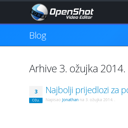
Blog
Arhive 3. ožujka 2014.
Najbolji prijedlozi za
3
Napisao
Jonathan
na
3. ožujka 2014.
.
Ožu.