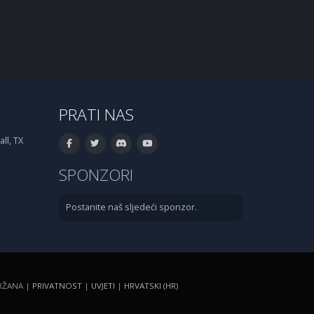
PRATI NAS
ll, TX
SPONZORI
Postanite naš sljedeći sponzor.
DRŽANA |
PRIVATNOST
|
UVJETI
|
HRVATSKI (HR)