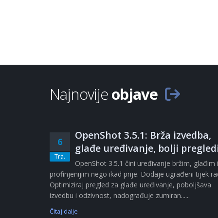
Najnovije
objave
OpenShot 3.5.1: Brža izvedba,
6
glađe uređivanje, bolji pregled
Tra.
OpenShot 3.5.1 čini uređivanje bržim, glađim 
profinjenijim nego ikad prije. Dodaje ugrađeni tijek r
Optimiziraj pregled za glađe uređivanje, poboljšava
izvedbu i odzivnost, nadograđuje zumiran......
Čitaj dalje