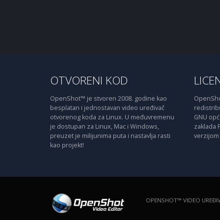
OTVORENI KOD
LICE
OpenShot™ je stvoren 2008. godine kao
OpenShot
besplatan i jednostavan video uređivač
redistribu
otvorenog koda za Linux. U međuvremenu
GNU opće 
je dostupan za Linux, Mac i Windows,
zaklada 
preuzet je milijunima puta i nastavlja rasti
verzijom 
kao projekt!
OPENSHOT™ VIDEO UREĐI