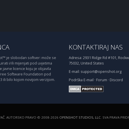
NCA
KONTAKTIRAJ NAS
™ je slobodan softver: može se
Adresa:
2931 Ridge Rd #101, Rockwa
irati i/ili mijenjati pod uvjetima
75032, United States
javne licence koju je objavila
E-mail:
support@openshot.org
Free Software Foundation pod
3 ili bilo kojom novijom verzijom.
Podrška
E-mail
·
Forum
·
Discord
VAČ. AUTORSKO PRAVO © 2008-2026
OPENSHOT STUDIOS, LLC
. SVA PRAVA PRI