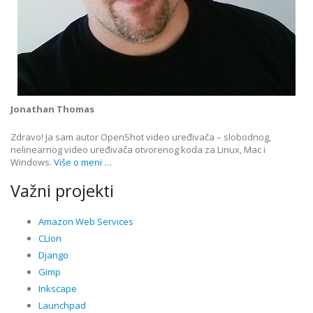
Jonathan Thomas
Zdravo! Ja sam autor OpenShot video uređivača – slobodnog,
nelinearnog video uređivača otvorenog koda za Linux, Mac i
Windows.
Više o meni …
Važni projekti
Amazon Web Services
CLion
Django
Gimp
Inkscape
Launchpad