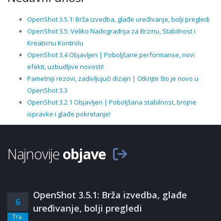
OpenShot 3.5.1: Brža izvedba, glađe uređivanje, bolji pregledi
OpenShot 3.5: Veliko Nadogradnja za Brzinu, Stabilnost i
Kreativnu Kontrolu
OpenShot 3.4 Objavljen | Poboljšane performanse, novi
efekti, uzbudljive novosti!
Pametniji rezovi, zadivljujući dizajn | Otkrijte što je novo u
OpenShot 3.3
OpenShot 3.2.1 Objavljen | Poboljšana stabilnost, brojne
ispravke i glađe pokretanje!
Najnovije
objave
OpenShot 3.5.1: Brža izvedba, glađe
6
uređivanje, bolji pregledi
Tra.