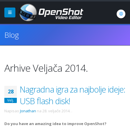
Blog
Arhive Veljača 2014.
Nagradna igra za najbolje ideje:
28
USB flash disk!
Velj.
Napisao
Jonathan
na
28. veljače 2014.
.
Do you have an amazing idea to improve OpenShot?