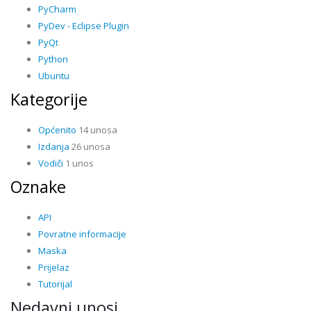
PyCharm
PyDev - Eclipse Plugin
PyQt
Python
Ubuntu
Kategorije
Općenito
14 unosa
Izdanja
26 unosa
Vodiči
1 unos
Oznake
API
Povratne informacije
Maska
Prijelaz
Tutorijal
Nedavni unosi