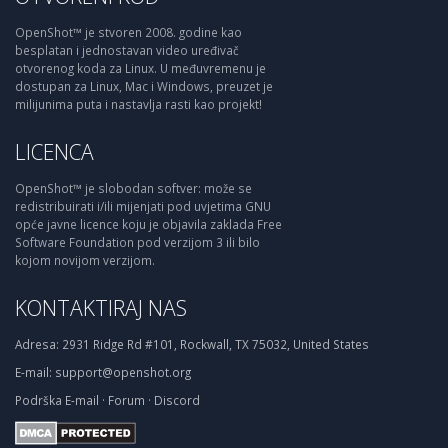
OpenShot™ je stvoren 2008. godine kao
besplatan i jednostavan video uređivač
otvorenog koda za Linux. U međuvremenu je
dostupan za Linux, Mac i Windows, preuzet je
milijunima puta i nastavlja rasti kao projekt!
LICENCA
OpenShot™ je slobodan softver: može se
redistribuirati i/ili mijenjati pod uvjetima GNU
opće javne licence koju je objavila zaklada Free
Software Foundation pod verzijom 3 ili bilo
kojom novijom verzijom.
KONTAKTIRAJ NAS
Adresa:
2931 Ridge Rd #101, Rockwall, TX 75032, United States
E-mail:
support@openshot.org
Podrška
E-mail
·
Forum
·
Discord