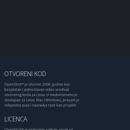
OTVORENI KOD
OpenShot™ je stvoren 2008. godine kao
besplatan i jednostavan video uređivač
otvorenog koda za Linux. U međuvremenu je
dostupan za Linux, Mac i Windows, preuzet je
milijunima puta i nastavlja rasti kao projekt!
LICENCA
OpenShot™ je slobodan softver: može se