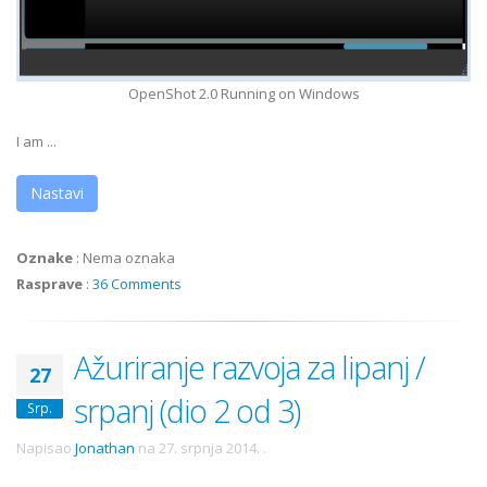
OpenShot 2.0 Running on Windows
I am ...
Nastavi
Oznake
:
Nema oznaka
Rasprave
:
36 Comments
Ažuriranje razvoja za lipanj /
27
srpanj (dio 2 od 3)
Srp.
Napisao
Jonathan
na
27. srpnja 2014.
.