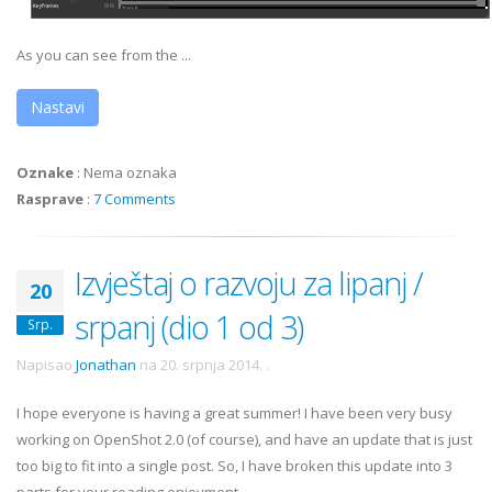
As you can see from the ...
Nastavi
Oznake
:
Nema oznaka
Rasprave
:
7 Comments
Izvještaj o razvoju za lipanj /
20
srpanj (dio 1 od 3)
Srp.
Napisao
Jonathan
na
20. srpnja 2014.
.
I hope everyone is having a great summer! I have been very busy
working on OpenShot 2.0 (of course), and have an update that is just
too big to fit into a single post. So, I have broken this update into 3