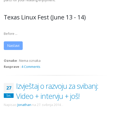
parts for your reading enjoyment.
Texas Linux Fest (June 13 - 14)
Before ...
Nastavi
Oznake
:
Nema oznaka
Rasprave
:
4 Comments
Izvještaj o razvoju za svibanj:
27
Video + intervju + još!
Svi.
Napisao
Jonathan
na
27. svibnja 2014.
.