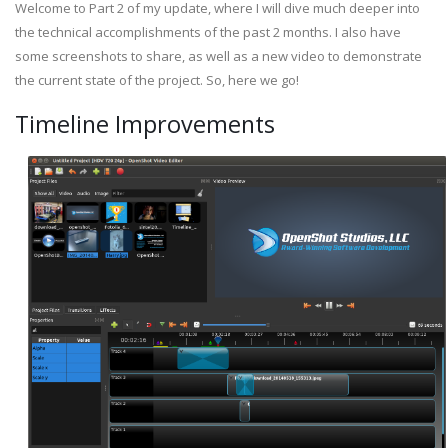
Welcome to Part 2 of my update, where I will dive much deeper into
the technical accomplishments of the past 2 months. I also have
some screenshots to share, as well as a new video to demonstrate
the current state of the project. So, here we go!
Timeline Improvements