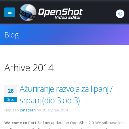
Blog
Arhive 2014
Ažuriranje razvoja za lipanj /
28
srpanj (dio 3 od 3)
Srp.
Napisao
Jonathan
na
28. srpnja 2014.
.
Welcome to Part 3
of my update on OpenShot 2.0. We still have lots