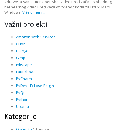
Zdravo! Ja sam autor OpenShot video uređivača – slobodnog,
nelinearnog video uređivača otvorenog koda za Linux, Mac i
Windows.
Više o meni …
Važni projekti
Amazon Web Services
CLion
Django
Gimp
Inkscape
Launchpad
PyCharm
PyDev - Eclipse Plugin
PyQt
Python
Ubuntu
Kategorije
Općenito
14 unosa