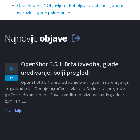
OpenShot 3.2.1 Objavljen | Poboljšana stabilnost, brojne
ispravke i glađe pokretanje!
Najnovije
objave
OpenShot 3.5.1: Brža izvedba, glađe
6
uređivanje, bolji pregledi
Tra.
OpenShot 3.5.1 čini uređivanje bržim, glađim i profinjenijim
nego ikad prije. Dodaje ugrađeni tijek rada Optimiziraj pregled za
glađe uređivanje, poboljšava izvedbu i odzivnost, nadograđuje
zumiran......
Čitaj dalje