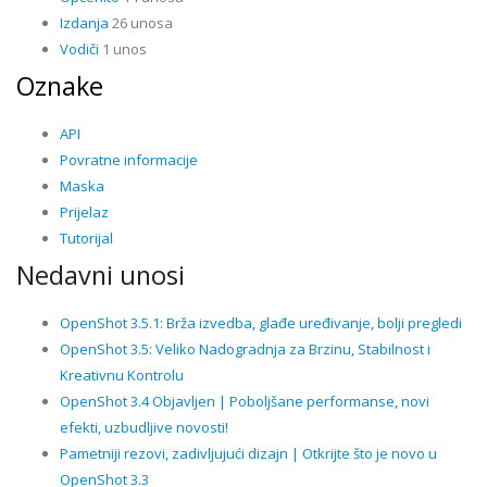
Izdanja
26 unosa
Vodiči
1 unos
Oznake
API
Povratne informacije
Maska
Prijelaz
Tutorijal
Nedavni unosi
OpenShot 3.5.1: Brža izvedba, glađe uređivanje, bolji pregledi
OpenShot 3.5: Veliko Nadogradnja za Brzinu, Stabilnost i
Kreativnu Kontrolu
OpenShot 3.4 Objavljen | Poboljšane performanse, novi
efekti, uzbudljive novosti!
Pametniji rezovi, zadivljujući dizajn | Otkrijte što je novo u
OpenShot 3.3