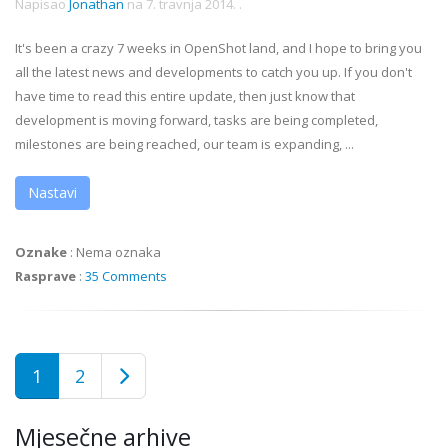
Napisao
Jonathan
na
7. travnja 2014.
.
It's been a crazy 7 weeks in OpenShot land, and I hope to bring you
all the latest news and developments to catch you up. If you don't
have time to read this entire update, then just know that
development is moving forward, tasks are being completed,
milestones are being reached, our team is expanding, ...
Nastavi
Oznake
:
Nema oznaka
Rasprave
:
35 Comments
1
2
Mjesečne arhive