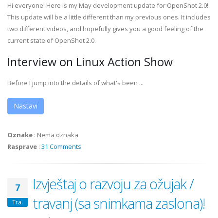
Hi everyone! Here is my May development update for OpenShot 2.0!
This update will be a little different than my previous ones. It includes
two different videos, and hopefully gives you a good feeling of the
current state of OpenShot 2.0.
Interview on Linux Action Show
Before I jump into the details of what's been ...
Nastavi
Oznake
:
Nema oznaka
Rasprave
:
31 Comments
Izvještaj o razvoju za ožujak /
7
travanj (sa snimkama zaslona)!
Tra.