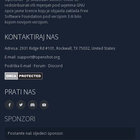
redistribuirati i/ili mijenjati pod uvjetima GNU
opće javne licence koju je objavila zaklada Free
Software Foundation pod verzijom 3 ili bilo
kojom novijom verzijom.
KONTAKTIRAJ NAS
Adresa:
2931 Ridge Rd #101, Rockwall, TX 75032, United States
E-mail:
support@openshot.org
Podrška
E-mail
·
Forum
·
Discord
PRATI NAS
SPONZORI
Postanite naš sljedeći sponzor.