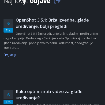
Najnovije
objave
OpenShot 3.5.1: Brža izvedba, glađe
6
uređivanje, bolji pregledi
Tra.
OpenShot 3.5.1 čini uređivanje bržim, glađim i profinjenijim
nego ikad prije. Dodaje ugrađeni tijek rada Optimiziraj pregled za
glađe uređivanje, poboljšava izvedbu i odzivnost, nadograđuje
zumiran......
Čitaj dalje
Kako optimizirati video za glađe
6
uređivanje?
Tra.