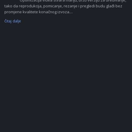
Optimizacija videa stvara manju, bržu verziju za uređivanje,
tako da reprodukcija, pomicanje, rezanje i pregledi budu glađi bez
promjene kvalitete konačnog izvoza....
Čitaj dalje