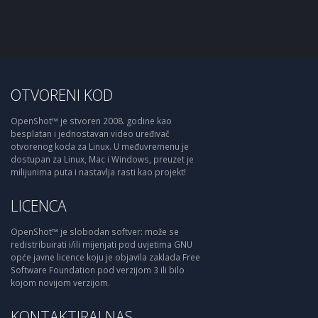
OTVORENI KOD
OpenShot™ je stvoren 2008. godine kao
besplatan i jednostavan video uređivač
otvorenog koda za Linux. U međuvremenu je
dostupan za Linux, Mac i Windows, preuzet je
milijunima puta i nastavlja rasti kao projekt!
LICENCA
OpenShot™ je slobodan softver: može se
redistribuirati i/ili mijenjati pod uvjetima GNU
opće javne licence koju je objavila zaklada Free
Software Foundation pod verzijom 3 ili bilo
kojom novijom verzijom.
KONTAKTIRAJ NAS