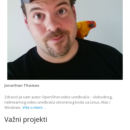
Jonathan Thomas
Zdravo! Ja sam autor OpenShot video uređivača – slobodnog,
nelinearnog video uređivača otvorenog koda za Linux, Mac i
Windows.
Više o meni …
Važni projekti