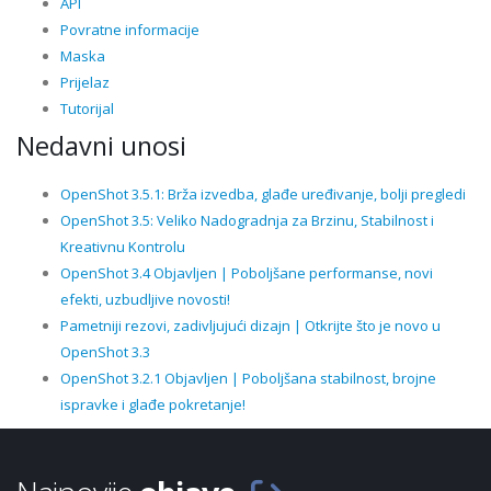
API
Povratne informacije
Maska
Prijelaz
Tutorijal
Nedavni unosi
OpenShot 3.5.1: Brža izvedba, glađe uređivanje, bolji pregledi
OpenShot 3.5: Veliko Nadogradnja za Brzinu, Stabilnost i
Kreativnu Kontrolu
OpenShot 3.4 Objavljen | Poboljšane performanse, novi
efekti, uzbudljive novosti!
Pametniji rezovi, zadivljujući dizajn | Otkrijte što je novo u
OpenShot 3.3
OpenShot 3.2.1 Objavljen | Poboljšana stabilnost, brojne
ispravke i glađe pokretanje!