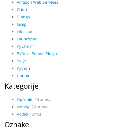
Amazon Web Services
CLion
Django
Gimp
Inkscape
Launchpad
PyCharm
PyDev - Eclipse Plugin
PyQt
Python
Ubuntu
Kategorije
Općenito
14 unosa
Izdanja
26 unosa
Vodiči
1 unos
Oznake