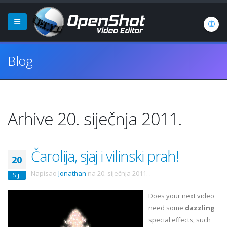
Blog
Arhive 20. siječnja 2011.
Čarolija, sjaj i vilinski prah!
20
Napisao
Jonathan
na
20. siječnja 2011.
.
Sij.
Does your next video
need some
dazzling
special effects, such