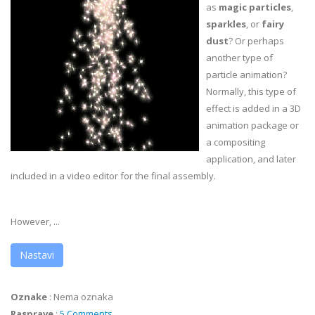
as
magic particles
,
sparkles
, or
fairy
dust
? Or perhaps
another type of
particle animation?
Normally, this type of
effect is added in a 3D
animation package or
a compositing
application, and later
included in a video editor for the final assembly.
However, ...
Nastavi
Oznake
:
Nema oznaka
Rasprave
:
5 Comments